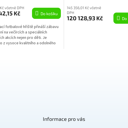
 Kč včetně DPH
145 356,01 Kč včetně
42,15 Kč
DPH
Do košíku
120 128,93 Kč
Do 
cí fotbalové hřiště přináší zábavu
ní na večírcích a speciálních
ch akcích nejen pro děti. Je
 z vysoce kvalitního a odolného
....
Informace pro vás