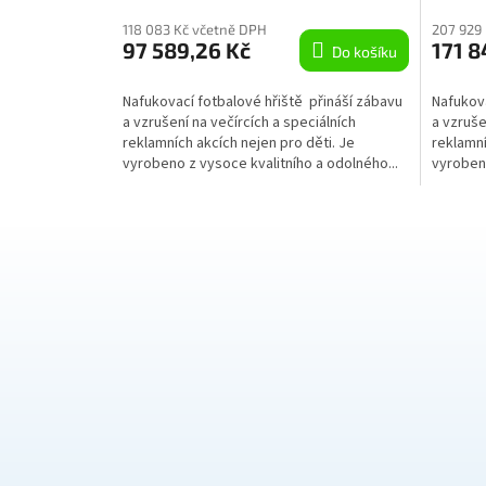
118 083 Kč včetně DPH
207 929
97 589,26 Kč
171 8
Do košíku
Nafukovací fotbalové hřiště přináší zábavu
Nafukova
a vzrušení na večírcích a speciálních
a vzruše
reklamních akcích nejen pro děti. Je
reklamní
vyrobeno z vysoce kvalitního a odolného...
vyrobeno
materiálu
Z
á
p
a
t
í