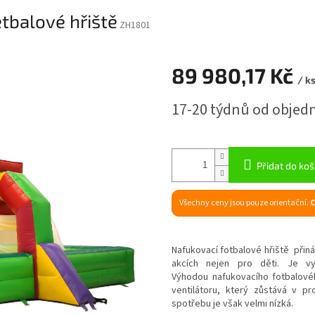
tbalové hřiště
ZH1801
89 980,17 Kč
/ k
Měrná
17-20 týdnů od objed
cena:
Přidat do koš
Všechny ceny jsou pouze orientační.
C
Nafukovací fotbalové hřiště přiná
akcích nejen pro děti. Je vy
Výhodou nafukovacího fotbalovéh
ventilátoru, který zůstává v p
spotřebu je však velmi nízká.