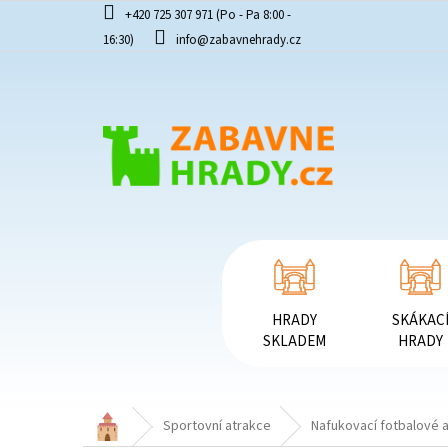
Přejít
+420 725 307 971 (Po - Pa 8:00 -
na
16:30)
info@zabavnehrady.cz
obsah
HRADY
SKÁKAC
SKLADEM
HRADY
Domů
Sportovní atrakce
Nafukovací fotbalové 