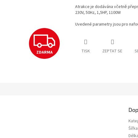
Atrakce je dodávána včetně přepr
230V, 50Hz, 1,5HP, 1100W
Uvedené parametry jsou pro nafou
Z
TISK
ZEPTAT SE
S
ZDARMA
D
A
R
Dop
M
Kate
Šířka
Délk