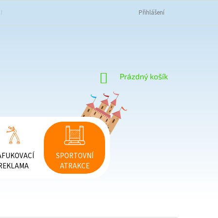
K NAKUPOVAT
OBCHODNÍ PODMÍNKY
PODMÍNKY OCHRANY OSOBNÍC
Přihlášení
NÁKUPNÍ
Prázdný košík
KOŠÍK
AFUKOVACÍ
SPORTOVNÍ
REKLAMA
ATRAKCE