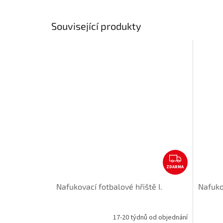
Související produkty
Z
ZDARMA
D
A
Nafukovací fotbalové hřiště I.
Nafukov
R
M
A
17-20 týdnů od objednání