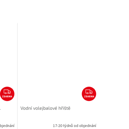
Z
Z
ZDARMA
D
ZDARMA
D
A
A
.
Vodní volejbalové hřiště
R
R
M
M
A
A
bjednání
17-20 týdnů od objednání