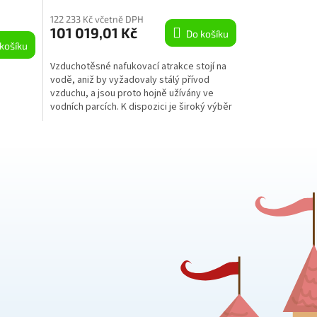
122 233 Kč včetně DPH
101 019,01 Kč
Do košíku
košíku
Vzduchotěsné nafukovací atrakce stojí na
vodě, aniž by vyžadovaly stálý přívod
vzduchu, a jsou proto hojně užívány ve
vodních parcích. K dispozici je široký výběr
tvarů a...