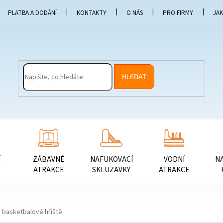
PLATBA A DODÁNÍ
KONTAKTY
O NÁS
PRO FIRMY
JA
HLEDAT
Í
ZÁBAVNÉ
NAFUKOVACÍ
VODNÍ
N
ATRAKCE
SKLUZAVKY
ATRAKCE
a basketbalové hřiště