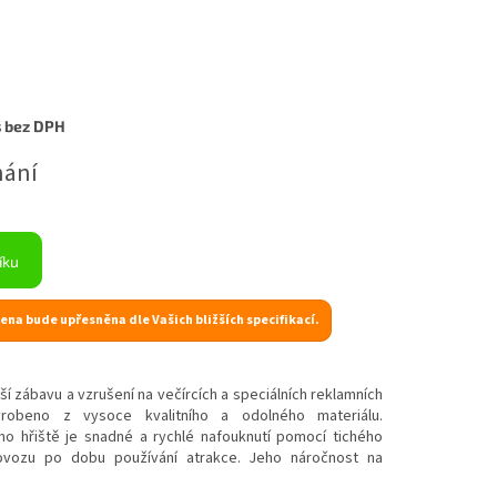
s bez DPH
nání
íku
ena bude upřesněna dle Vašich bližších specifikací.
ší zábavu a vzrušení na večírcích a speciálních reklamních
robeno z vysoce kvalitního a odolného materiálu.
o hřiště je snadné a rychlé nafouknutí pomocí tichého
rovozu po dobu používání atrakce. Jeho náročnost na