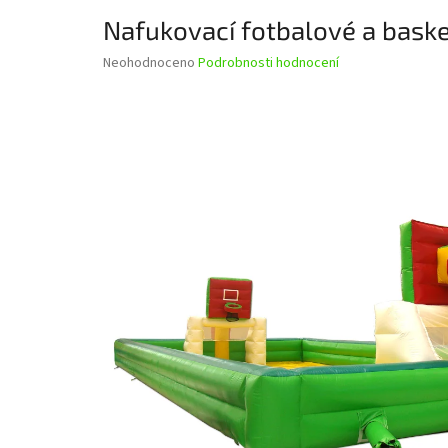
Nafukovací fotbalové a baske
Průměrné
Neohodnoceno
Podrobnosti hodnocení
hodnocení
produktu
je
0,0
z
5
hvězdiček.