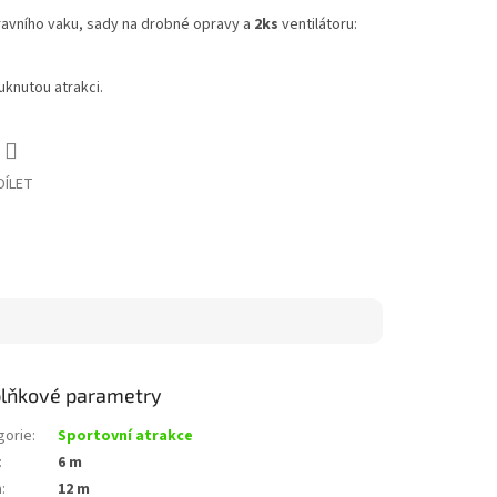
avního vaku, sady na drobné opravy a
2ks
ventilátoru:
knutou atrakci.
DÍLET
lňkové parametry
gorie
:
Sportovní atrakce
:
6 m
a
:
12 m