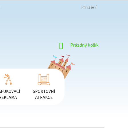
K NAKUPOVAT
OBCHODNÍ PODMÍNKY
PODMÍNKY OCHRANY OSOBNÍC
Přihlášení
NÁKUPNÍ
Prázdný košík
KOŠÍK
AFUKOVACÍ
SPORTOVNÍ
REKLAMA
ATRAKCE