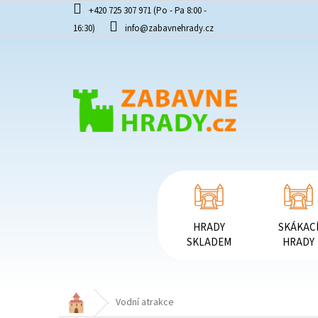
Přejít
+420 725 307 971 (Po - Pa 8:00 -
na
16:30)
info@zabavnehrady.cz
obsah
HRADY
SKÁKAC
SKLADEM
HRADY
Domů
Vodní atrakce