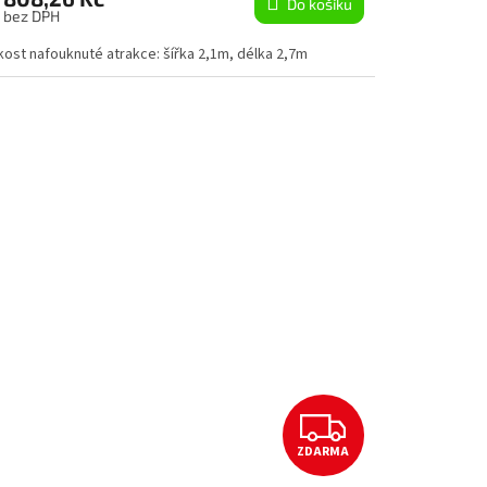
Do košíku
A
s bez DPH
kost nafouknuté atrakce: šířka 2,1m, délka 2,7m
Z
ZDARMA
D