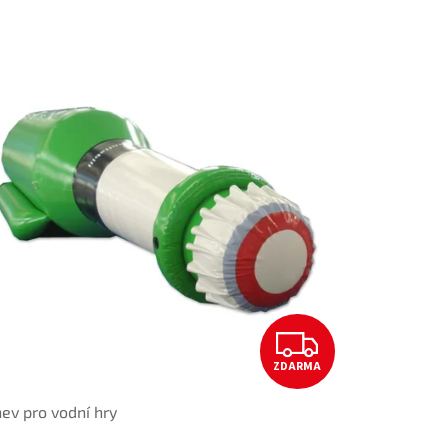
Z
ZDARMA
D
ev pro vodní hry
A