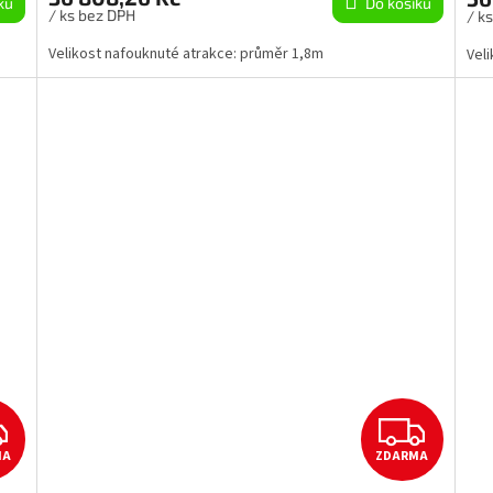
ku
Do košíku
A
A
/ ks bez DPH
/ k
Velikost nafouknuté atrakce: průměr 1,8m
Veli
Z
Z
MA
ZDARMA
D
D