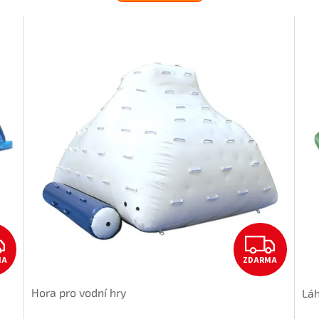
Z
Z
MA
ZDARMA
D
D
Hora pro vodní hry
Láh
A
A