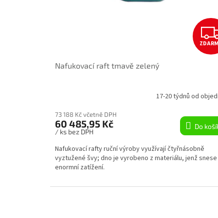
ZDAR
Nafukovací raft tmavě zelený
17-20 týdnů od objed
73 188 Kč včetně DPH
60 485,95 Kč
Do koší
/ ks bez DPH
Nafukovací rafty ruční výroby využívají čtyřnásobně
vyztužené švy; dno je vyrobeno z materiálu, jenž snese
enormní zatížení.