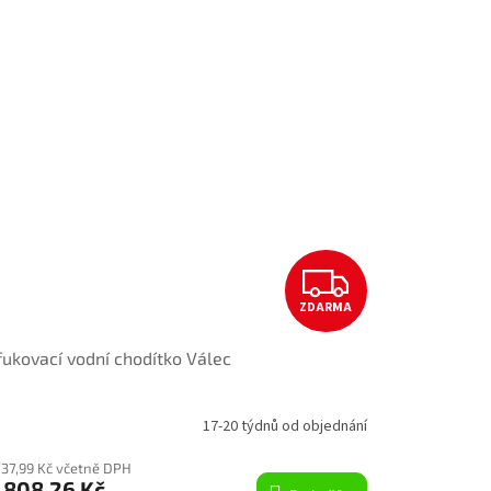
Z
ZDARMA
D
ukovací vodní chodítko Válec
A
R
17-20 týdnů od objednání
M
737,99 Kč včetně DPH
 808,26 Kč