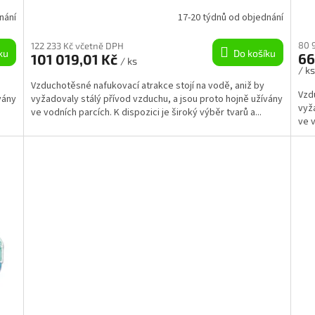
R
R
nání
17-20 týdnů od objednání
M
M
80 
122 233 Kč včetně DPH
ku
Do košíku
66
101 019,01 Kč
/ ks
A
A
/ k
Vzduchotěsné nafukovací atrakce stojí na vodě, aniž by
Vzd
vány
vyžadovaly stálý přívod vzduchu, a jsou proto hojně užívány
vyža
ve vodních parcích. K dispozici je široký výběr tvarů a...
ve v