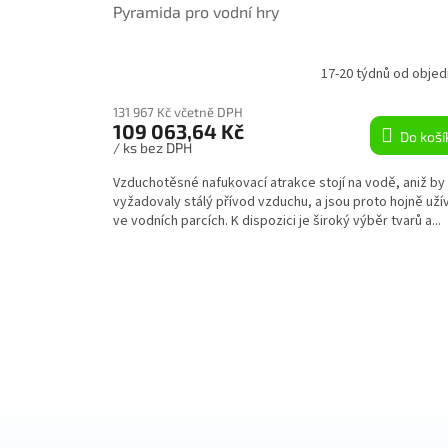
Pyramida pro vodní hry
17-20 týdnů od objed
131 967 Kč včetně DPH
109 063,64 Kč
Do koší
/ ks bez DPH
Vzduchotěsné nafukovací atrakce stojí na vodě, aniž by
vyžadovaly stálý přívod vzduchu, a jsou proto hojně uží
ve vodních parcích. K dispozici je široký výběr tvarů a...
Z
á