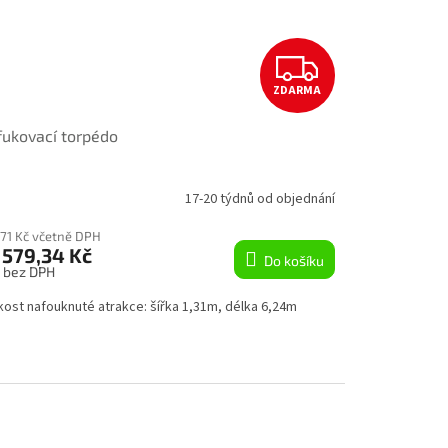
Z
ZDARMA
D
ukovací torpédo
A
R
17-20 týdnů od objednání
M
671 Kč včetně DPH
 579,34 Kč
Do košíku
A
s bez DPH
kost nafouknuté atrakce: šířka 1,31m, délka 6,24m