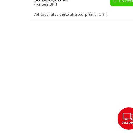
Do koší
/ ks bez DPH
Velikost nafouknuté atrakce: průměr 1,8m
ZDAR