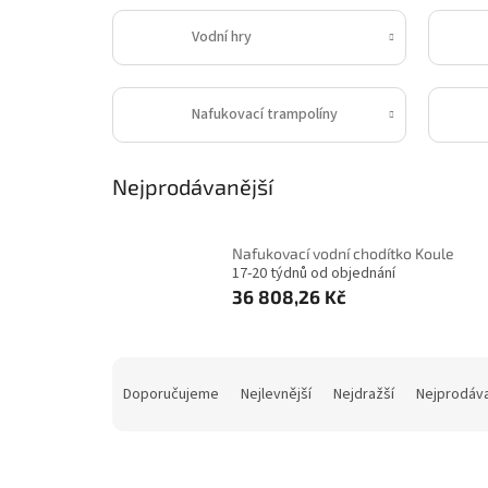
Vodní hry
Nafukovací trampolíny
Nejprodávanější
Nafukovací vodní chodítko Koule
17-20 týdnů od objednání
36 808,26 Kč
Ř
a
Doporučujeme
Nejlevnější
Nejdražší
Nejprodáva
z
e
n
í