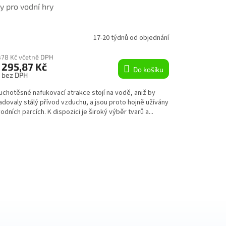
y pro vodní hry
A
R
17-20 týdnů od objednání
M
478 Kč včetně DPH
 295,87 Kč
Do košíku
A
s bez DPH
uchotěsné nafukovací atrakce stojí na vodě, aniž by
dovaly stálý přívod vzduchu, a jsou proto hojně užívány
odních parcích. K dispozici je široký výběr tvarů a...