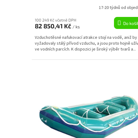
17-20 týdnů od objed
100 249 Kč včetně DPH
Do koší
82 850,41 Kč
/ ks
Vzduchotěsné nafukovací atrakce stojí na vodě, aniž by
vyžadovaly stálý přívod vzduchu, a jsou proto hojně uží
ve vodních parcích. K dispozici je široký výběr tvarů a...