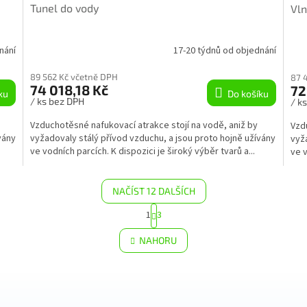
Tunel do vody
Vln
A
A
R
R
nání
17-20 týdnů od objednání
M
M
89 562 Kč včetně DPH
87 
74 018,18 Kč
72
ku
Do košíku
A
A
/ ks bez DPH
/ k
Vzduchotěsné nafukovací atrakce stojí na vodě, aniž by
Vzd
vány
vyžadovaly stálý přívod vzduchu, a jsou proto hojně užívány
vyža
ve vodních parcích. K dispozici je široký výběr tvarů a...
ve v
NAČÍST 12 DALŠÍCH
S
1
3
O
t
r
v
NAHORU
á
l
n
á
k
d
o
a
v
c
á