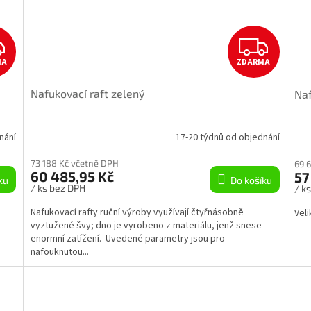
Z
Z
MA
ZDARMA
D
D
Nafukovací raft zelený
Naf
A
A
R
R
nání
17-20 týdnů od objednání
M
M
73 188 Kč včetně DPH
69 
60 485,95 Kč
57
ku
Do košíku
A
A
/ ks bez DPH
/ k
Nafukovací rafty ruční výroby využívají čtyřnásobně
Veli
vyztužené švy; dno je vyrobeno z materiálu, jenž snese
enormní zatížení. Uvedené parametry jsou pro
nafouknutou...