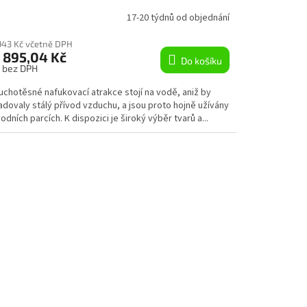
R
17-20 týdnů od objednání
M
943 Kč včetně DPH
 895,04 Kč
Do košíku
A
s bez DPH
uchotěsné nafukovací atrakce stojí na vodě, aniž by
dovaly stálý přívod vzduchu, a jsou proto hojně užívány
odních parcích. K dispozici je široký výběr tvarů a...