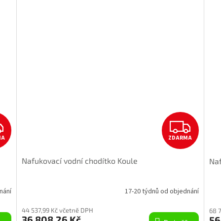
Z
Z
MA
ZDARMA
D
D
Nafukovací vodní chodítko Koule
Naf
A
A
R
R
nání
17-20 týdnů od objednání
M
M
44 537,99 Kč včetně DPH
68 
36 808,26 Kč
56