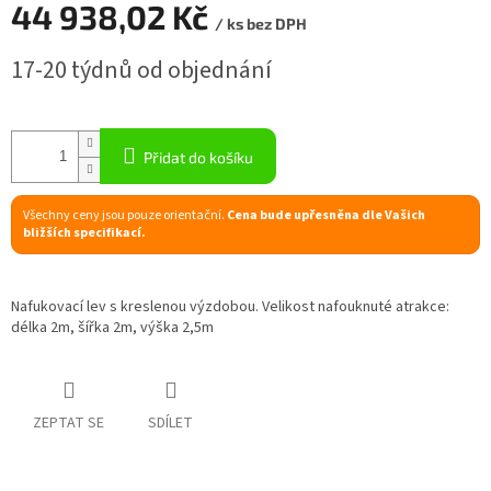
44 938,02 Kč
/ ks bez DPH
R
Měrná
17-20 týdnů od objednání
cena:
M
A
Přidat do košíku
Všechny ceny jsou pouze orientační.
Cena bude upřesněna dle Vašich
bližších specifikací.
Nafukovací lev s kreslenou výzdobou. Velikost nafouknuté atrakce:
délka 2m, šířka 2m, výška 2,5m
ZEPTAT SE
SDÍLET