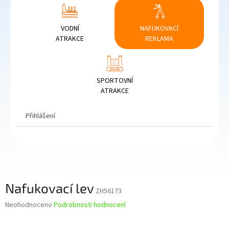
VODNÍ
NAFUKOVACÍ
ATRAKCE
REKLAMA
SPORTOVNÍ
ATRAKCE
Přihlášení
Nafukovací lev
ZH56173
Průměrné
Neohodnoceno
Podrobnosti hodnocení
hodnocení
produktu