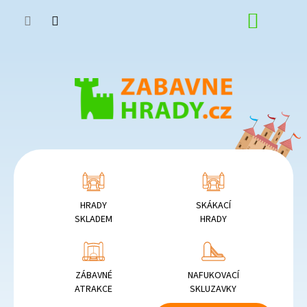
Přejít
NÁKUP
na
obsah
KOŠÍK
HRADY
SKÁKACÍ
SKLADEM
HRADY
ZÁBAVNÉ
NAFUKOVACÍ
ATRAKCE
SKLUZAVKY