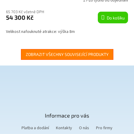
17-20 týdnů od objednání
M
65 703 Kč včetně DPH
54 300 Kč
Do košíku
A
Velikost nafouknuté atrakce: výška 8m
ZOBRAZIT VŠECHNY SOUVISEJÍCÍ PRODUKTY
Z
á
p
a
t
Informace pro vás
í
Platba a dodání
Kontakty
O nás
Pro firmy