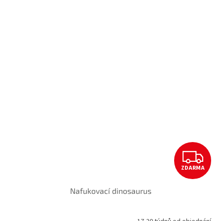
Z
ZDARMA
D
Nafukovací dinosaurus
A
R