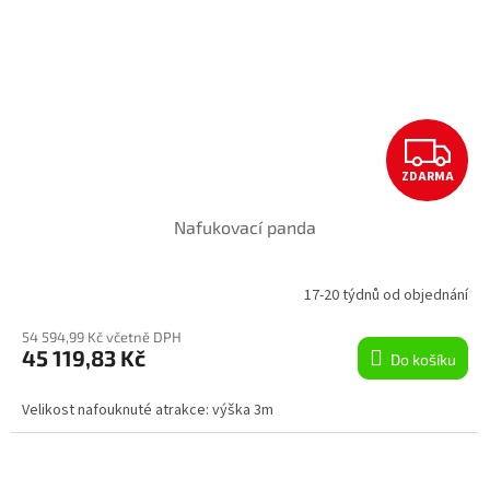
Z
ZDARMA
D
Nafukovací panda
A
R
17-20 týdnů od objednání
M
54 594,99 Kč včetně DPH
45 119,83 Kč
Do košíku
A
Velikost nafouknuté atrakce: výška 3m