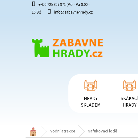
Přejít
+420 725 307 971 (Po - Pa 8:00 -
na
16:30)
info@zabavnehrady.cz
obsah
HRADY
SKÁKAC
SKLADEM
HRADY
Domů
Vodní atrakce
Nafukovací lodě