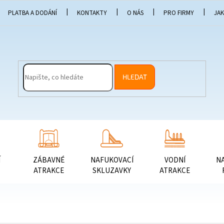
PLATBA A DODÁNÍ
KONTAKTY
O NÁS
PRO FIRMY
JA
HLEDAT
Í
ZÁBAVNÉ
NAFUKOVACÍ
VODNÍ
N
ATRAKCE
SKLUZAVKY
ATRAKCE