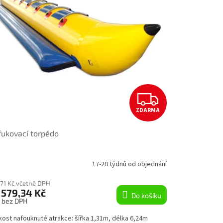
Z
ZDARMA
D
ukovací torpédo
A
R
17-20 týdnů od objednání
M
671 Kč včetně DPH
 579,34 Kč
Do košíku
A
s bez DPH
kost nafouknuté atrakce: šířka 1,31m, délka 6,24m