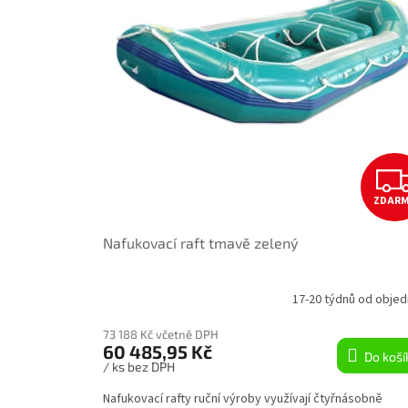
t
r
ů
o
d
u
k
t
ů
ZDAR
Nafukovací raft tmavě zelený
17-20 týdnů od objed
73 188 Kč včetně DPH
60 485,95 Kč
Do koší
/ ks bez DPH
Nafukovací rafty ruční výroby využívají čtyřnásobně