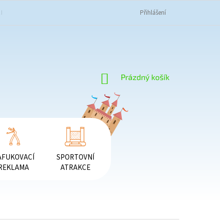
K NAKUPOVAT
OBCHODNÍ PODMÍNKY
PODMÍNKY OCHRANY OSOBNÍC
Přihlášení
NÁKUPNÍ
Prázdný košík
KOŠÍK
AFUKOVACÍ
SPORTOVNÍ
REKLAMA
ATRAKCE