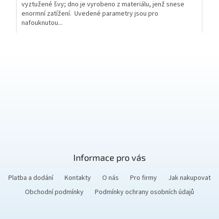
vyztužené švy; dno je vyrobeno z materiálu, jenž snese
enormní zatížení. Uvedené parametry jsou pro
nafouknutou...
O
v
l
á
d
a
c
í
p
r
v
k
y
Informace pro vás
v
ý
Platba a dodání
Kontakty
O nás
Pro firmy
Jak nakupovat
p
Obchodní podmínky
Podmínky ochrany osobních údajů
i
s
u