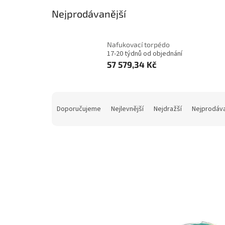
Nejprodávanější
Nafukovací torpédo
17-20 týdnů od objednání
57 579,34 Kč
Ř
a
Doporučujeme
Nejlevnější
Nejdražší
Nejprodáva
z
e
n
í
p
V
r
ý
o
p
d
i
u
s
k
p