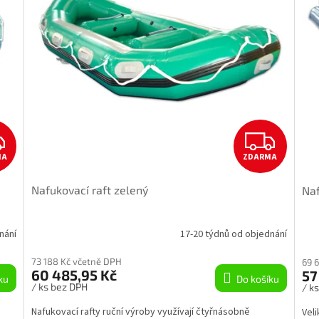
Z
Z
MA
ZDARMA
D
D
Nafukovací raft zelený
Naf
A
A
R
R
nání
17-20 týdnů od objednání
M
M
73 188 Kč včetně DPH
69 
60 485,95 Kč
57
ku
Do košíku
A
A
/ ks bez DPH
/ k
Nafukovací rafty ruční výroby využívají čtyřnásobně
Veli