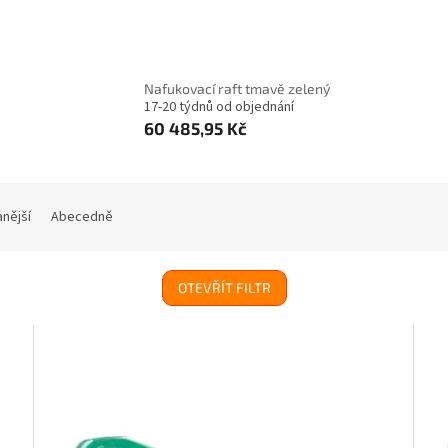
Nafukovací raft tmavě zelený
17-20 týdnů od objednání
60 485,95 Kč
nější
Abecedně
OTEVŘÍT FILTR