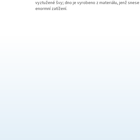
vyztužené švy; dno je vyrobeno z materiálu, jenž snese
enormní zatížení.
Z
á
p
a
t
í