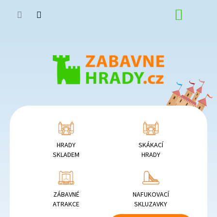
Přejít
NÁKUP
na
obsah
KOŠÍK
HRADY
SKÁKACÍ
SKLADEM
HRADY
ZÁBAVNÉ
NAFUKOVACÍ
ATRAKCE
SKLUZAVKY