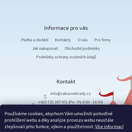
á
p
a
t
Informace pro vás
í
Platba a dodání
Kontakty
O nás
Pro firmy
Jak nakupovat
Obchodní podmínky
Podmínky ochrany osobních údajů
Kontakt
info
@
zabavnehrady.cz
+420 725 307 971 (Po - Pa 8:00 - 16:30)
Používáme cookies, abychom Vám umožnili pohodlné
prohlížení webu a díky analýze provozu webu neustále
zlepšovali jeho funkce, výkon a použitelnost.
Více informací