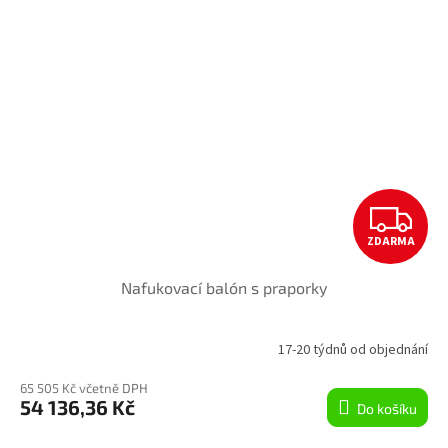
Z
ZDARMA
D
Nafukovací balón s praporky
A
R
17-20 týdnů od objednání
M
65 505 Kč včetně DPH
54 136,36 Kč
Do košíku
A