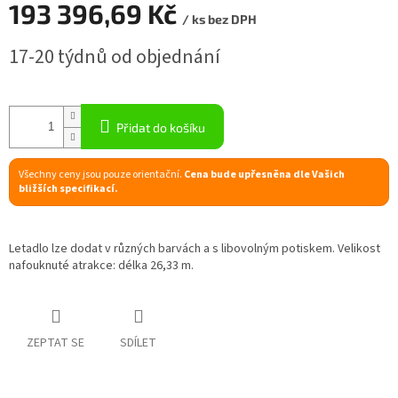
193 396,69 Kč
/ ks bez DPH
R
Měrná
17-20 týdnů od objednání
cena:
M
A
Přidat do košíku
Všechny ceny jsou pouze orientační.
Cena bude upřesněna dle Vašich
bližších specifikací.
Letadlo lze dodat v různých barvách a s libovolným potiskem. Velikost
nafouknuté atrakce: délka 26,33 m.
ZEPTAT SE
SDÍLET