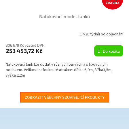
ZDARMA
D
Nafukovací model tanku
A
R
17-20 týdnů od objednání
Průměrné
hodnocení
M
306 679 Kč včetně DPH
produktu
253 453,72 Kč
je
Do košíku
A
2,2
z
Nafukovací tank lze dodat v různých barvách a s libovolným
5
potiskem. Velikost nafouknuté atrakce: délka 6,9m, šířka3,5m,
hvězdiček.
výška 2,2m
ZOBRAZIT VŠECHNY SOUVISEJÍCÍ PRODUKTY
Z