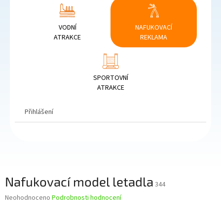
VODNÍ
NAFUKOVACÍ
ATRAKCE
REKLAMA
SPORTOVNÍ
ATRAKCE
Přihlášení
Nafukovací model letadla
344
Průměrné
Neohodnoceno
Podrobnosti hodnocení
hodnocení
produktu