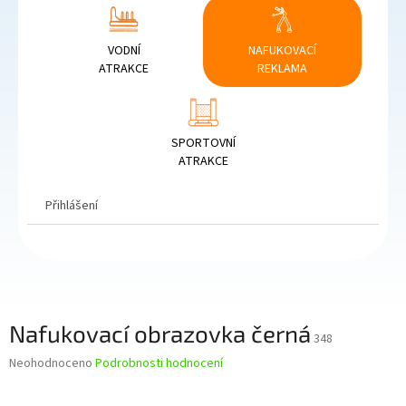
VODNÍ
NAFUKOVACÍ
ATRAKCE
REKLAMA
SPORTOVNÍ
ATRAKCE
Přihlášení
Nafukovací obrazovka černá
348
Průměrné
Neohodnoceno
Podrobnosti hodnocení
hodnocení
produktu