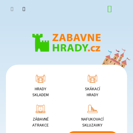
Přejít
NÁKUP
na
obsah
KOŠÍK
HRADY
SKÁKACÍ
SKLADEM
HRADY
ZÁBAVNÉ
NAFUKOVACÍ
ATRAKCE
SKLUZAVKY