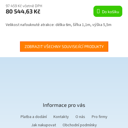
M
97 459 Kč včetně DPH
80 544,63 Kč
Do košíku
A
Velikost nafouknuté atrakce: délka 6m, šířka 1,1m, výška 5,5m
ZOBRAZIT VŠECHNY SOUVISEJÍCÍ PRODUKTY
Z
á
p
a
t
Informace pro vás
í
Platba a dodání
Kontakty
O nás
Pro firmy
Jak nakupovat
Obchodní podmínky