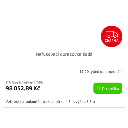
Z
ZDARMA
D
Nafukovací obrazovka šedá
A
R
17-20 týdnů od objednání
M
118 644 Kč včetně DPH
98 052,89 Kč
Do košíku
A
Velikost nafouknuté atrakce: šířka 4,3m, výška 3,3m