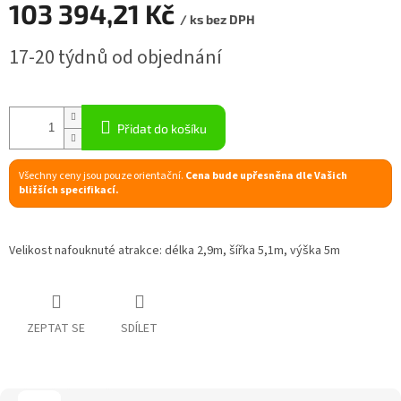
103 394,21 Kč
/ ks bez DPH
R
Měrná
17-20 týdnů od objednání
cena:
M
A
Přidat do košíku
Všechny ceny jsou pouze orientační.
Cena bude upřesněna dle Vašich
bližších specifikací.
Velikost nafouknuté atrakce: délka 2,9m, šířka 5,1m, výška 5m
ZEPTAT SE
SDÍLET