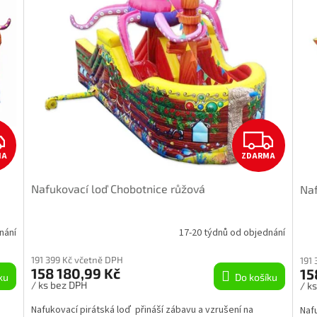
Z
Z
MA
ZDARMA
D
D
Nafukovací loď Chobotnice růžová
Naf
A
A
R
R
nání
17-20 týdnů od objednání
M
M
191 399 Kč včetně DPH
191
158 180,99 Kč
15
ku
Do košíku
A
A
/ ks bez DPH
/ k
Nafukovací pirátská loď přináší zábavu a vzrušení na
Nafu