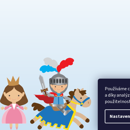
Používáme c
a díky analý
použitelnos
Nastaven