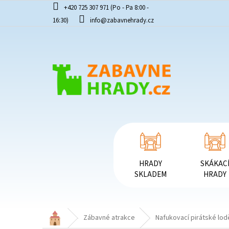
Přejít
+420 725 307 971 (Po - Pa 8:00 -
na
16:30)
info@zabavnehrady.cz
obsah
HRADY
SKÁKAC
SKLADEM
HRADY
Domů
Zábavné atrakce
Nafukovací pirátské lod