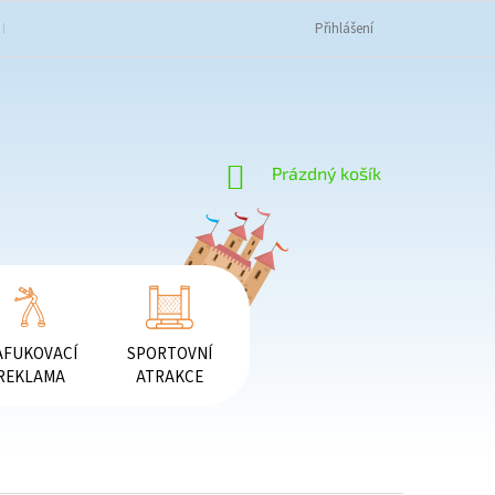
K NAKUPOVAT
OBCHODNÍ PODMÍNKY
PODMÍNKY OCHRANY OSOBNÍC
Přihlášení
NÁKUPNÍ
Prázdný košík
KOŠÍK
AFUKOVACÍ
SPORTOVNÍ
REKLAMA
ATRAKCE