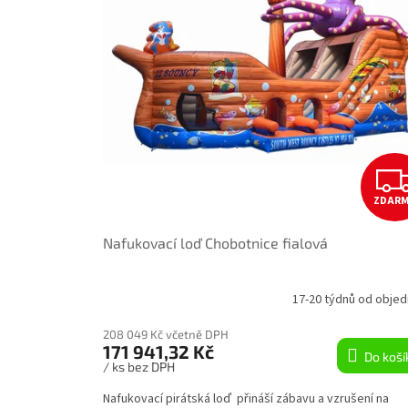
t
r
ů
o
d
u
k
t
ů
ZDAR
Nafukovací loď Chobotnice fialová
17-20 týdnů od objed
208 049 Kč včetně DPH
171 941,32 Kč
Do koší
/ ks bez DPH
Nafukovací pirátská loď přináší zábavu a vzrušení na