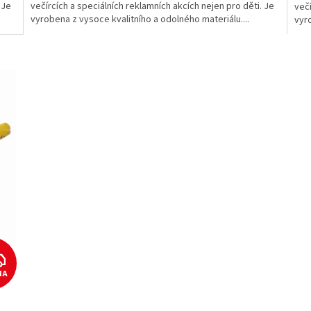
 Je
večírcích a speciálních reklamních akcích nejen pro děti. Je
večí
vyrobena z vysoce kvalitního a odolného materiálu....
vyro
Z
MA
D