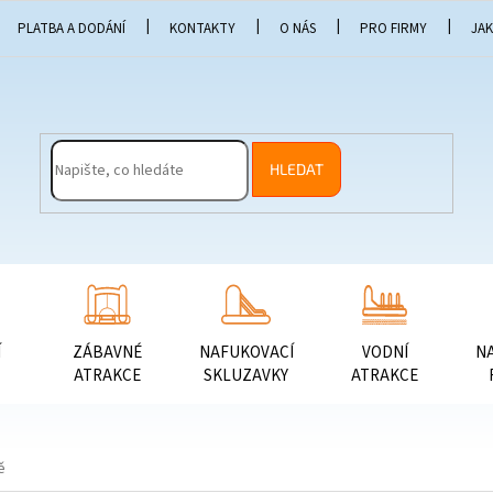
PLATBA A DODÁNÍ
KONTAKTY
O NÁS
PRO FIRMY
JA
HLEDAT
Í
ZÁBAVNÉ
NAFUKOVACÍ
VODNÍ
N
ATRAKCE
SKLUZAVKY
ATRAKCE
ě