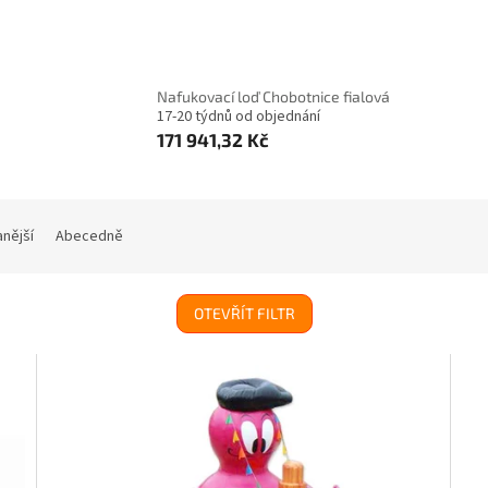
Nafukovací loď Chobotnice fialová
17-20 týdnů od objednání
171 941,32 Kč
nější
Abecedně
OTEVŘÍT FILTR