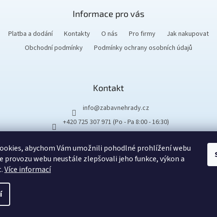
k
y
Informace pro vás
v
ý
Platba a dodání
Kontakty
O nás
Pro firmy
Jak nakupovat
p
Obchodní podmínky
Podmínky ochrany osobních údajů
i
s
u
Kontakt
info
@
zabavnehrady.cz
+420 725 307 971 (Po - Pa 8:00 - 16:30)
ookies, abychom Vám umožnili pohodlné prohlížení webu
ze provozu webu neustále zlepšovali jeho funkce, výkon a
t.
Více informací
Vytvořil Shoptet
Copyright 2026
Zábavné hrady
. Všechna práva vyhrazena.
í