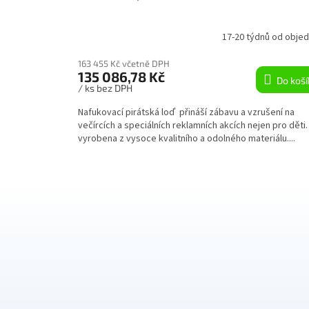
17-20 týdnů od objed
163 455 Kč včetně DPH
135 086,78 Kč
Do koší
/ ks bez DPH
Nafukovací pirátská loď přináší zábavu a vzrušení na
večírcích a speciálních reklamních akcích nejen pro děti.
vyrobena z vysoce kvalitního a odolného materiálu....
Z
á
p
a
t
í