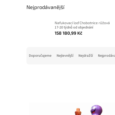
Nejprodávanější
Nafukovací loď Chobotnice růžová
17-20 týdnů od objednání
158 180,99 Kč
Ř
a
Doporučujeme
Nejlevnější
Nejdražší
Nejprodáva
z
e
n
í
p
V
r
ý
o
p
d
i
u
s
k
p