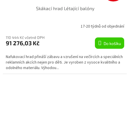
D
Skákací hrad Létající balóny
A
R
17-20 týdnů od objednání
M
110 444 Kč včetně DPH
91 276,03 Kč
Do košíku
A
Nafukovací hrad přináší zábavu a vzrušení na večírcích a speciálních
reklamních akcích nejen pro děti. Je vyroben z vysoce kvalitního a
odolného materiálu. Výhodou...