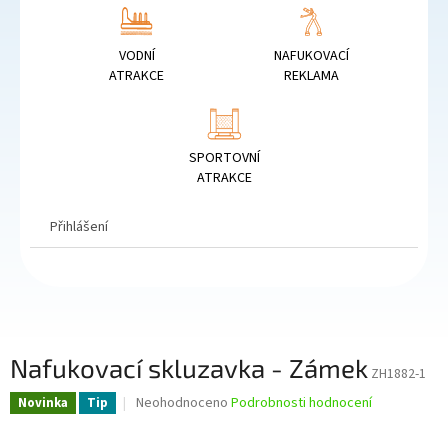
VODNÍ
NAFUKOVACÍ
ATRAKCE
REKLAMA
SPORTOVNÍ
ATRAKCE
Přihlášení
Nafukovací skluzavka - Zámek
ZH1882-1
Průměrné
Neohodnoceno
Podrobnosti hodnocení
Novinka
Tip
hodnocení
produktu