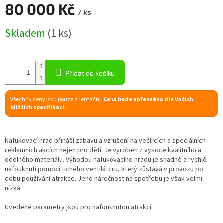
A
80 000 Kč
/ ks
R
Měrná
Skladem
(1 ks)
cena:
M
A
Přidat do košíku
Všechny ceny jsou pouze orientační.
Cena bude upřesněna dle Vašich
bližších specifikací.
Nafukovací hrad přináší zábavu a vzrušení na večírcích a speciálních
reklamních akcích nejen pro děti. Je vyroben z vysoce kvalitního a
odolného materiálu. Výhodou nafukovacího hradu je snadné a rychlé
nafouknutí pomocí tichého ventilátoru, který zůstává v provozu po
dobu používání atrakce. Jeho náročnost na spotřebu je však velmi
nízká.
Uvedené parametry jsou pro nafouknutou atrakci.