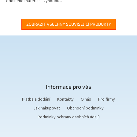
odolného materiálu. Výhodou...
ZOBRAZIT VŠECHNY SOUVISEJÍCÍ PRODUKTY
Z
á
p
a
t
Informace pro vás
í
Platba a dodání
Kontakty
O nás
Pro firmy
Jak nakupovat
Obchodní podmínky
Podmínky ochrany osobních údajů