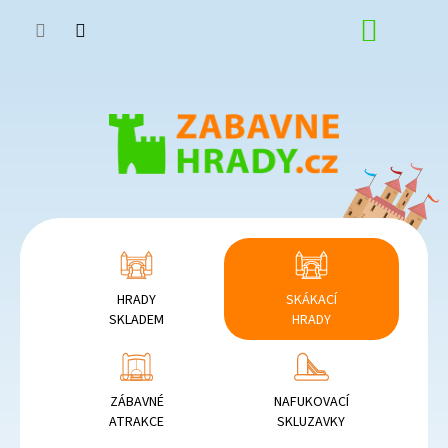
Přejít
NÁKUP
na
obsah
KOŠÍK
HRADY
SKÁKACÍ
SKLADEM
HRADY
ZÁBAVNÉ
NAFUKOVACÍ
ATRAKCE
SKLUZAVKY