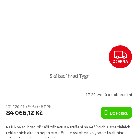
Z
ZDARMA
D
Skákací hrad Tygr
A
R
17-20 týdnů od objednání
M
101 720,01 Kč včetně DPH
84 066,12 Kč
Do košíku
A
Nafukovací hrad přináší zábavu a vzrušení na večírcích a speciálních
reklamních akcích nejen pro děti. Je vyroben z vysoce kvalitního a