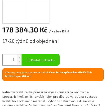
R
M
A
178 384,30 Kč
/ ks bez DPH
Měrná
17-20 týdnů od objednání
cena:
Přidat do košíku
Všechny ceny jsou pouze orientační.
Cena bude upřesněna dle Vašich
bližších specifikací.
Nafukovací skluzavka přináší zábavu a vzrušení na večírcích a
speciálních reklamních akcích nejen pro děti. Je vyrobena z vysoce
kvalitního a odolného materiálu. Výhodou nafukovací skluzavky je
snadné a rychlé nafouknutí pomocí tichého ventilátoru, který zůstává