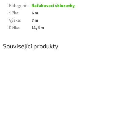
Kategorie
:
Nafukovací skluzavky
Šířka
:
6 m
Výška
:
7 m
Délka
:
11,4 m
Související produkty