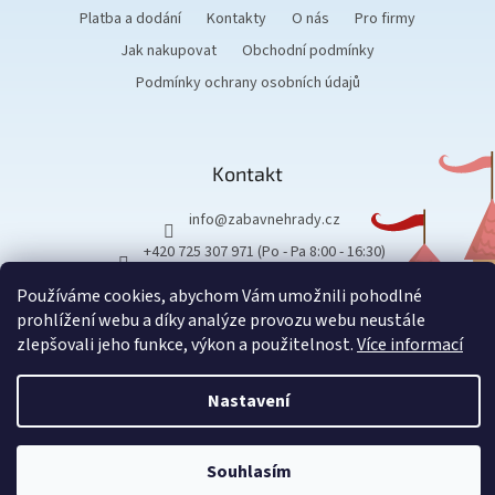
Platba a dodání
Kontakty
O nás
Pro firmy
Jak nakupovat
Obchodní podmínky
Podmínky ochrany osobních údajů
Kontakt
info
@
zabavnehrady.cz
+420 725 307 971 (Po - Pa 8:00 - 16:30)
Používáme cookies, abychom Vám umožnili pohodlné
prohlížení webu a díky analýze provozu webu neustále
zlepšovali jeho funkce, výkon a použitelnost.
Více informací
Vytvořil Shoptet
Nastavení
Copyright 2026
Zábavné hrady
.
Všechna práva vyhrazena.
Souhlasím