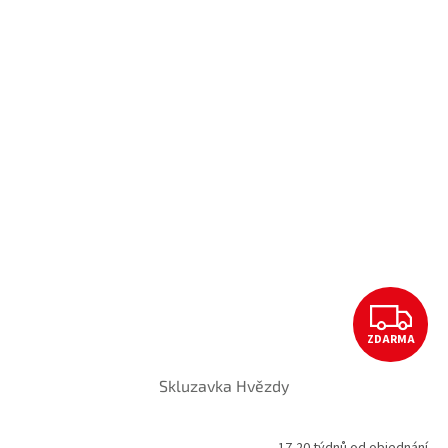
Z
ZDARMA
D
Skluzavka Hvězdy
A
R