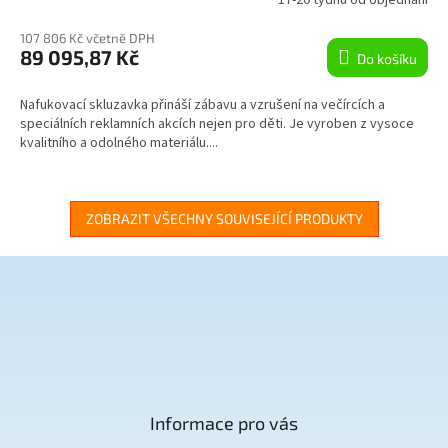
17-20 týdnů od objednání
M
107 806 Kč včetně DPH
89 095,87 Kč
Do košíku
A
Nafukovací skluzavka přináší zábavu a vzrušení na večírcích a
speciálních reklamních akcích nejen pro děti. Je vyroben z vysoce
kvalitního a odolného materiálu....
ZOBRAZIT VŠECHNY SOUVISEJÍCÍ PRODUKTY
Z
á
p
a
t
Informace pro vás
í