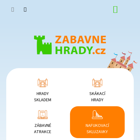
Přejít
NÁKUP
na
obsah
KOŠÍK
HRADY
SKÁKACÍ
SKLADEM
HRADY
ZÁBAVNÉ
NAFUKOVACÍ
ATRAKCE
SKLUZAVKY