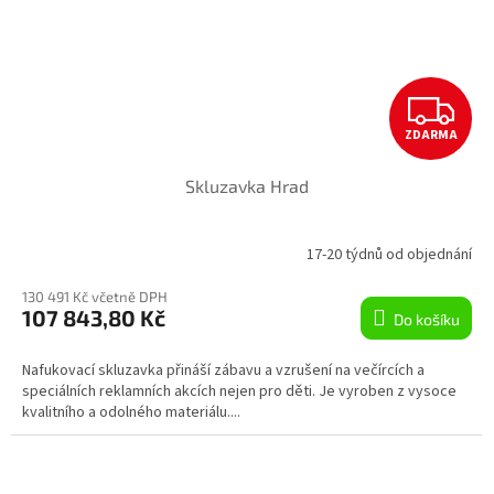
Z
ZDARMA
D
Skluzavka Hrad
A
R
17-20 týdnů od objednání
M
130 491 Kč včetně DPH
107 843,80 Kč
Do košíku
A
Nafukovací skluzavka přináší zábavu a vzrušení na večírcích a
speciálních reklamních akcích nejen pro děti. Je vyroben z vysoce
kvalitního a odolného materiálu....