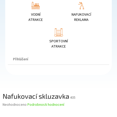
VODNÍ
NAFUKOVACÍ
ATRAKCE
REKLAMA
SPORTOVNÍ
ATRAKCE
Přihlášení
Nafukovací skluzavka
405
Průměrné
Neohodnoceno
Podrobnosti hodnocení
hodnocení
produktu