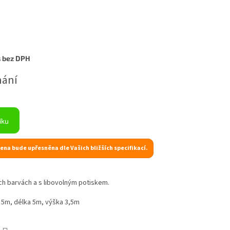
s bez DPH
nání
íku
ena bude upřesněna dle Vašich bližších specifikací.
ch barvách a s libovolným potiskem.
a 5m, délka 5m, výška 3,5m