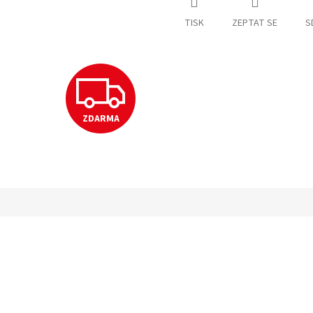
TISK
ZEPTAT SE
S
Z
ZDARMA
D
A
R
M