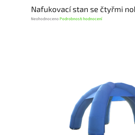
Nafukovací stan se čtyřmi n
Průměrné
Neohodnoceno
Podrobnosti hodnocení
hodnocení
produktu
je
0,0
z
5
hvězdiček.