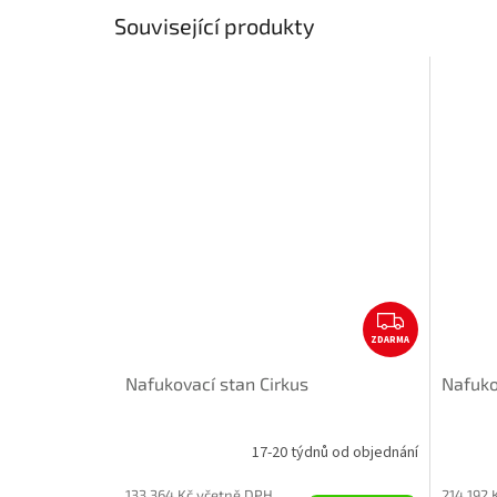
Související produkty
Z
ZDARMA
D
A
Nafukovací stan Cirkus
Nafuko
R
M
A
17-20 týdnů od objednání
133 364 Kč včetně DPH
214 192 