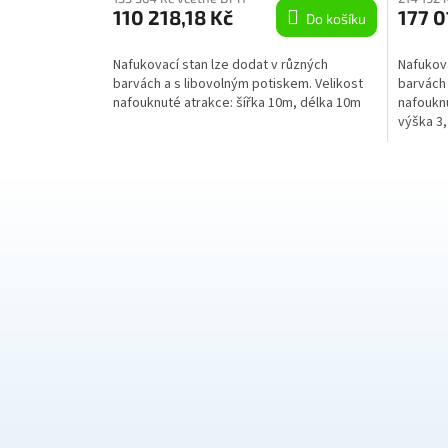
110 218,18 Kč
177 0
Do košíku
Nafukovací stan lze dodat v různých
Nafukova
barvách a s libovolným potiskem. Velikost
barvách 
nafouknuté atrakce: šířka 10m, délka 10m
nafouknu
výška 3
Z
á
p
a
t
í