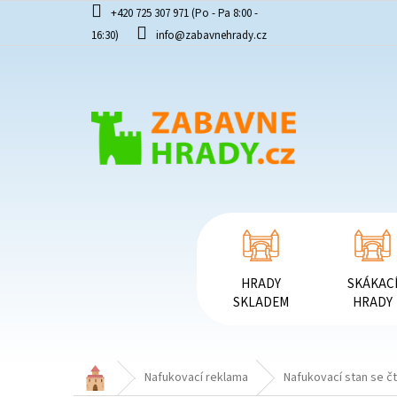
Přejít
+420 725 307 971 (Po - Pa 8:00 -
na
16:30)
info@zabavnehrady.cz
obsah
HRADY
SKÁKAC
SKLADEM
HRADY
Domů
Nafukovací reklama
Nafukovací stan se č