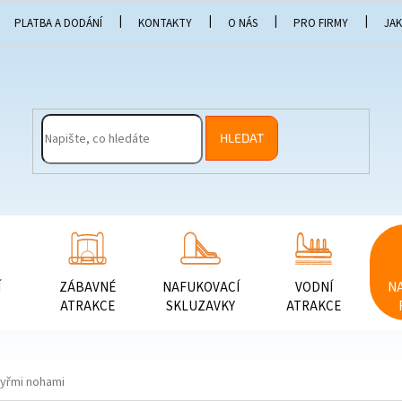
PLATBA A DODÁNÍ
KONTAKTY
O NÁS
PRO FIRMY
JA
HLEDAT
Í
ZÁBAVNÉ
NAFUKOVACÍ
VODNÍ
N
ATRAKCE
SKLUZAVKY
ATRAKCE
tyřmi nohami