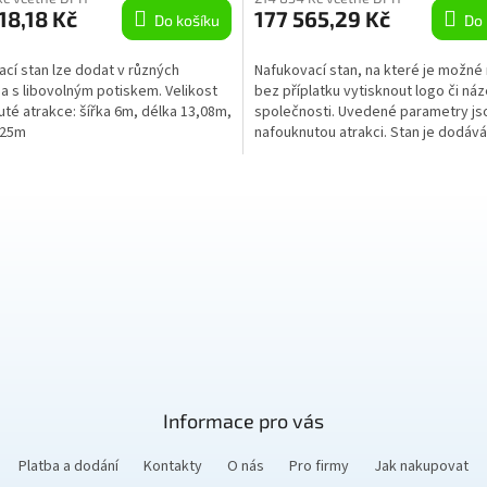
18,18 Kč
177 565,29 Kč
Do košíku
Do 
cí stan lze dodat v různých
Nafukovací stan, na které je možné
a s libovolným potiskem. Velikost
bez příplatku vytisknout logo či ná
té atrakce: šířka 6m, délka 13,08m,
společnosti. Uvedené parametry js
,25m
nafouknutou atrakci. Stan je dodáv
včetně přepravního...
Informace pro vás
Platba a dodání
Kontakty
O nás
Pro firmy
Jak nakupovat