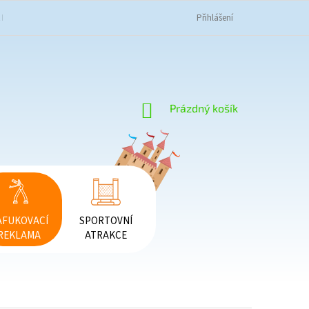
K NAKUPOVAT
OBCHODNÍ PODMÍNKY
PODMÍNKY OCHRANY OSOBNÍC
Přihlášení
NÁKUPNÍ
Prázdný košík
KOŠÍK
AFUKOVACÍ
SPORTOVNÍ
REKLAMA
ATRAKCE