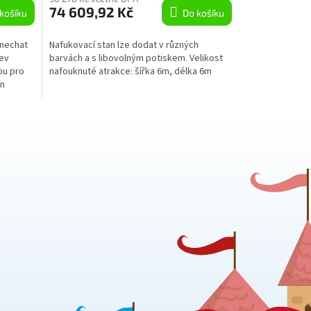
74 609,92 Kč
košíku
Do košíku
 nechat
Nafukovací stan lze dodat v různých
zev
barvách a s libovolným potiskem. Velikost
ou pro
nafouknuté atrakce: šířka 6m, délka 6m
án