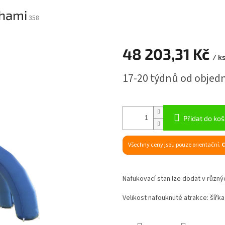
ohami
358
48 203,31 Kč
/ k
Měrná
17-20 týdnů od objed
cena:
Přidat do koš
Všechny ceny jsou pouze orientační.
C
Nafukovací stan lze dodat v různý
Velikost nafouknuté atrakce: šířk