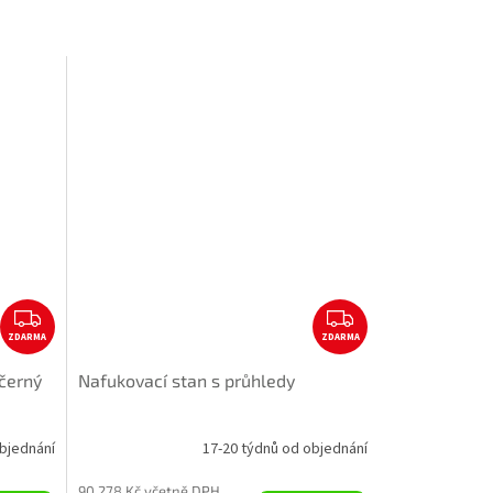
Z
Z
ZDARMA
D
ZDARMA
D
A
A
-černý
Nafukovací stan s průhledy
R
R
M
M
A
A
bjednání
17-20 týdnů od objednání
90 278 Kč včetně DPH