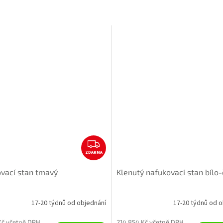
A
Z
ZDARMA
D
A
vací stan tmavý
Klenutý nafukovací stan bílo
R
M
A
17-20 týdnů od objednání
17-20 týdnů od o
Kč včetně DPH
214 854 Kč včetně DPH