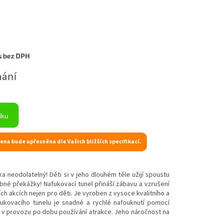
s bez DPH
nání
íku
ena bude upřesněna dle Vašich bližších specifikací.
a neodolatelný! Děti si v jeho dlouhém těle užijí spoustu
bné překážky! Nafukovací tunel přináší zábavu a vzrušení
ích akcích nejen pro děti. Je vyroben z vysoce kvalitního a
ukovacího tunelu je snadné a rychlé nafouknutí pomocí
á v provozu po dobu používání atrakce. Jeho náročnost na