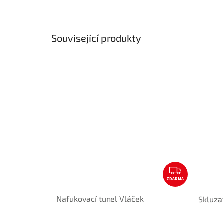
Související produkty
Z
ZDARMA
D
A
Nafukovací tunel Vláček
Skluza
R
M