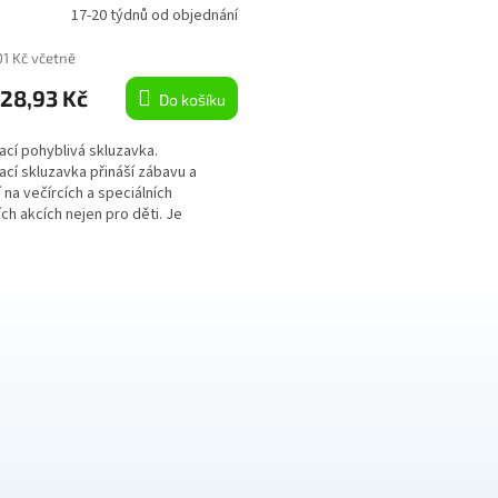
A
17-20 týdnů od objednání
01 Kč včetně
28,93 Kč
Do košíku
ací pohyblivá skluzavka.
cí skluzavka přináší zábavu a
 na večírcích a speciálních
ch akcích nejen pro děti. Je
..