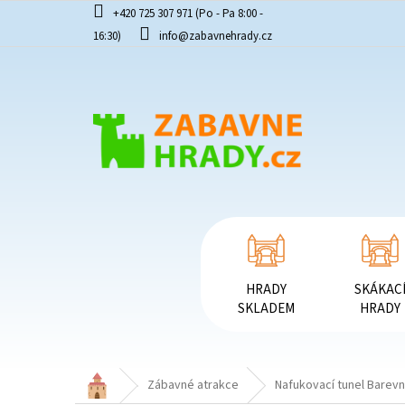
Přejít
+420 725 307 971 (Po - Pa 8:00 -
na
16:30)
info@zabavnehrady.cz
obsah
HRADY
SKÁKAC
SKLADEM
HRADY
Domů
Zábavné atrakce
Nafukovací tunel Barev