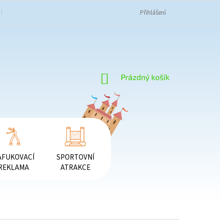
K NAKUPOVAT
OBCHODNÍ PODMÍNKY
PODMÍNKY OCHRANY OSOBNÍC
Přihlášení
NÁKUPNÍ
Prázdný košík
KOŠÍK
AFUKOVACÍ
SPORTOVNÍ
REKLAMA
ATRAKCE