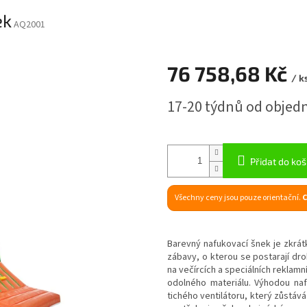
ek
AQ2001
76 758,68 Kč
/ k
Měrná
17-20 týdnů od objed
cena:
Přidat do koš
Všechny ceny jsou pouze orientační.
C
Barevný nafukovací šnek je zkrátk
zábavy, o kterou se postarají dro
na večírcích a speciálních reklamn
odolného materiálu. Výhodou naf
tichého ventilátoru, který zůstáv