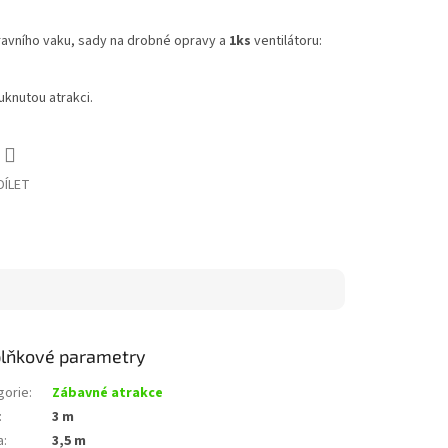
avního vaku, sady na drobné opravy a
1ks
ventilátoru:
knutou atrakci.
DÍLET
lňkové parametry
gorie
:
Zábavné atrakce
:
3 m
a
:
3,5 m