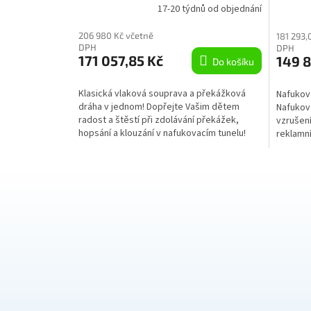
A
17-20 týdnů od objednání
206 980 Kč včetně
181 293,
DPH
DPH
171 057,85 Kč
149 8
Do košíku
Klasická vlaková souprava a překážková
Nafukov
dráha v jednom! Dopřejte Vašim dětem
Nafukova
radost a štěstí při zdolávání překážek,
vzrušení
hopsání a klouzání v nafukovacím tunelu!
reklamní
Nafukovací...
vyroben.
Z
á
p
a
t
í