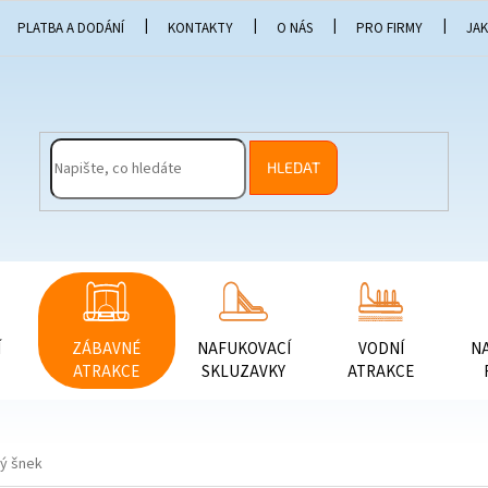
PLATBA A DODÁNÍ
KONTAKTY
O NÁS
PRO FIRMY
JA
HLEDAT
Í
ZÁBAVNÉ
NAFUKOVACÍ
VODNÍ
N
ATRAKCE
SKLUZAVKY
ATRAKCE
ný šnek