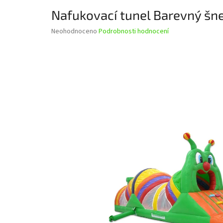
Nafukovací tunel Barevný šn
Průměrné
Neohodnoceno
Podrobnosti hodnocení
hodnocení
produktu
je
0,0
z
5
hvězdiček.