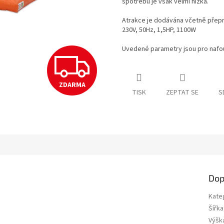
spotřebu je však velmi nízká.
Atrakce je dodávána včetně přepr
230V, 50Hz, 1,5HP, 1100W
Uvedené parametry jsou pro nafou
Z
ZDARMA
D
TISK
ZEPTAT SE
S
A
R
Dop
M
Kate
Šířka
Výšk