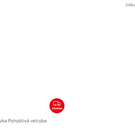
A
Délk
Z
ZDARMA
D
A
vka Pohyblivá velryba
R
M