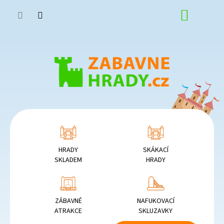
Přejít
NÁKUP
na
obsah
KOŠÍK
HRADY
SKÁKACÍ
SKLADEM
HRADY
ZÁBAVNÉ
NAFUKOVACÍ
ATRAKCE
SKLUZAVKY