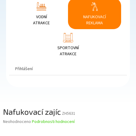
VODNÍ
NAFUKOVACÍ
ATRAKCE
REKLAMA
SPORTOVNÍ
ATRAKCE
Přihlášení
Nafukovací zajíc
ZH5631
Průměrné
Neohodnoceno
Podrobnosti hodnocení
hodnocení
produktu