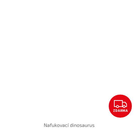
Z
ZDARMA
D
Nafukovací dinosaurus
A