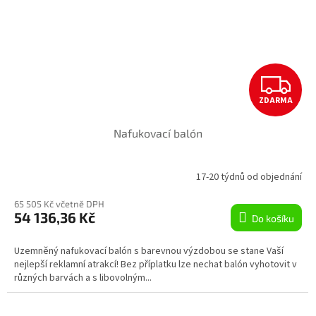
Z
ZDARMA
D
Nafukovací balón
A
R
17-20 týdnů od objednání
M
65 505 Kč včetně DPH
54 136,36 Kč
Do košíku
A
Uzemněný nafukovací balón s barevnou výzdobou se stane Vaší
nejlepší reklamní atrakcí! Bez příplatku lze nechat balón vyhotovit v
různých barvách a s libovolným...