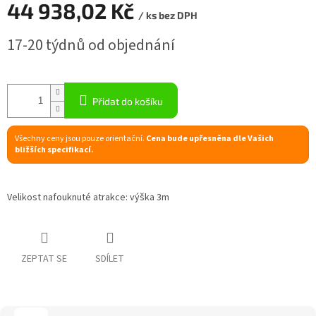
44 938,02 Kč
/ ks bez DPH
R
Měrná
17-20 týdnů od objednání
cena:
M
A
Přidat do košíku
Všechny ceny jsou pouze orientační.
Cena bude upřesněna dle Vašich
bližších specifikací.
Velikost nafouknuté atrakce: výška 3m
ZEPTAT SE
SDÍLET