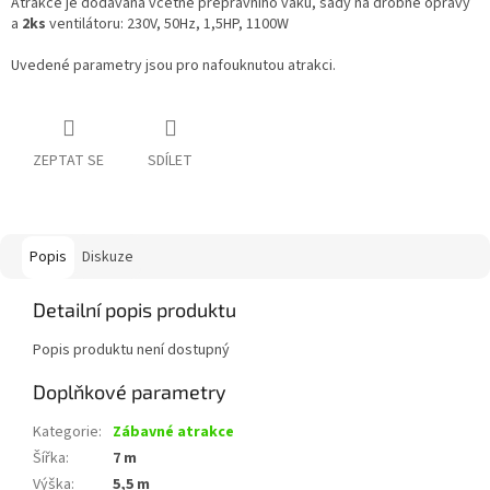
Atrakce je dodávána včetně přepravního vaku, sady na drobné opravy
a
2ks
ventilátoru: 230V, 50Hz, 1,5HP, 1100W
Uvedené parametry jsou pro nafouknutou atrakci.
ZEPTAT SE
SDÍLET
Popis
Diskuze
Detailní popis produktu
Popis produktu není dostupný
Doplňkové parametry
Kategorie
:
Zábavné atrakce
Šířka
:
7 m
Výška
:
5,5 m