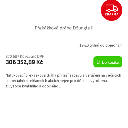
Z
ZDARMA
D
Překážková dráha Džungle II
A
R
17-20 týdnů od objednání
M
370 687 Kč včetně DPH
306 352,89 Kč
Do košíku
A
Nafukovací překážková dráha přináší zábavu a vzrušení na večírcích
a speciálních reklamních akcích nejen pro děti. Je vyrobena
z vysoce kvalitního a odolného...