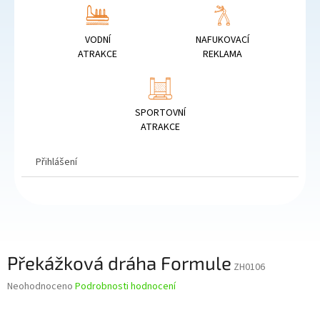
VODNÍ
NAFUKOVACÍ
ATRAKCE
REKLAMA
SPORTOVNÍ
ATRAKCE
Přihlášení
Překážková dráha Formule
ZH0106
Průměrné
Neohodnoceno
Podrobnosti hodnocení
hodnocení
produktu