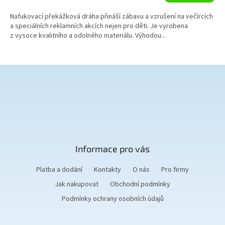
A
Nafukovací překážková dráha přináší zábavu a vzrušení na večírcích
a speciálních reklamních akcích nejen pro děti. Je vyrobena
z vysoce kvalitního a odolného materiálu. Výhodou...
Z
á
p
a
t
Informace pro vás
í
Platba a dodání
Kontakty
O nás
Pro firmy
Jak nakupovat
Obchodní podmínky
Podmínky ochrany osobních údajů