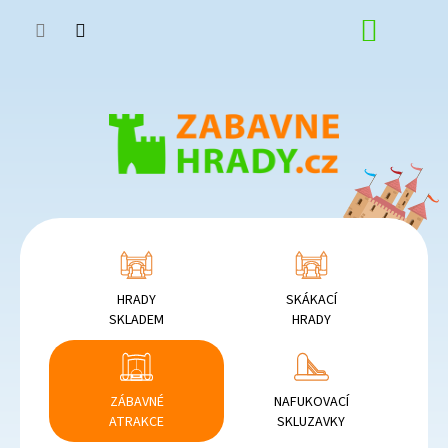
Přejít
NÁKUP
na
obsah
KOŠÍK
HRADY
SKÁKACÍ
SKLADEM
HRADY
ZÁBAVNÉ
NAFUKOVACÍ
ATRAKCE
SKLUZAVKY