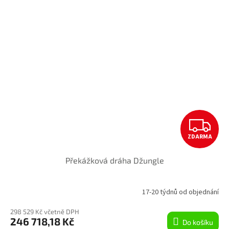
Z
ZDARMA
D
Překážková dráha Džungle
A
R
17-20 týdnů od objednání
M
298 529 Kč včetně DPH
246 718,18 Kč
Do košíku