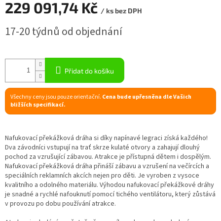
229 091,74 Kč
/ ks bez DPH
R
Měrná
17-20 týdnů od objednání
cena:
M
A
Přidat do košíku
Všechny ceny jsou pouze orientační.
Cena bude upřesněna dle Vašich
bližších specifikací.
Nafukovací překážková dráha si díky napínavé legraci získá každého!
Dva závodníci vstupují na trať skrze kulaté otvory a zahajují dlouhý
pochod za vzrušující zábavou. Atrakce je přístupná dětem i dospělým.
Nafukovací překážková dráha přináší zábavu a vzrušení na večírcích a
speciálních reklamních akcích nejen pro děti. Je vyroben z vysoce
kvalitního a odolného materiálu. Výhodou nafukovací překážkové dráhy
je snadné a rychlé nafouknutí pomocí tichého ventilátoru, který zůstává
v provozu po dobu používání atrakce.