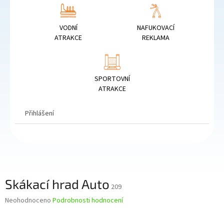
VODNÍ
NAFUKOVACÍ
ATRAKCE
REKLAMA
SPORTOVNÍ
ATRAKCE
Přihlášení
Skákací hrad Auto
209
Průměrné
Neohodnoceno
Podrobnosti hodnocení
hodnocení
produktu