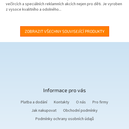
večírcích a speciálních reklamních akcích nejen pro děti. Je vyroben
z vysoce kvalitního a odolného...
ZOBRAZIT VŠECHNY SOUVISEJÍCÍ PRODUKTY
Z
á
p
a
t
Informace pro vás
í
Platba a dodání
Kontakty
O nás
Pro firmy
Jak nakupovat
Obchodní podmínky
Podmínky ochrany osobních údajů