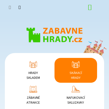
Přejít
NÁKUP
na
obsah
KOŠÍK
HRADY
SKÁKACÍ
SKLADEM
HRADY
ZÁBAVNÉ
NAFUKOVACÍ
ATRAKCE
SKLUZAVKY