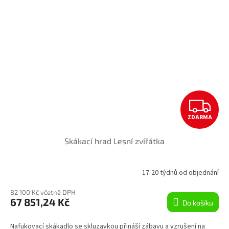
Z
ZDARMA
D
Skákací hrad Lesní zvířátka
A
R
17-20 týdnů od objednání
M
82 100 Kč včetně DPH
67 851,24 Kč
Do košíku
A
Nafukovací skákadlo se skluzavkou přináší zábavu a vzrušení na