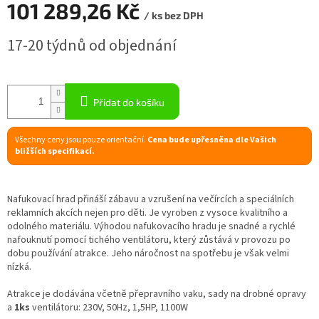
101 289,26 Kč
/ ks bez DPH
R
Měrná
17-20 týdnů od objednání
cena:
M
A
Přidat do košíku
Všechny ceny jsou pouze orientační.
Cena bude upřesněna dle Vašich
bližších specifikací.
Nafukovací hrad přináší zábavu a vzrušení na večírcích a speciálních
reklamních akcích nejen pro děti. Je vyroben z vysoce kvalitního a
odolného materiálu. Výhodou nafukovacího hradu je snadné a rychlé
nafouknutí pomocí tichého ventilátoru, který zůstává v provozu po
dobu používání atrakce. Jeho náročnost na spotřebu je však velmi
nízká.
Atrakce je dodávána včetně přepravního vaku, sady na drobné opravy
a
1ks
ventilátoru: 230V, 50Hz, 1,5HP, 1100W