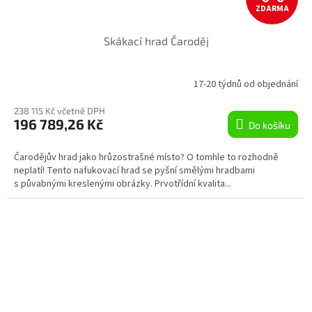
ZDARMA
D
Skákací hrad Čaroděj
A
R
17-20 týdnů od objednání
M
238 115 Kč včetně DPH
196 789,26 Kč
Do košíku
A
Čarodějův hrad jako hrůzostrašné místo? O tomhle to rozhodně
neplatí! Tento nafukovací hrad se pyšní smělými hradbami
s půvabnými kreslenými obrázky. Prvotřídní kvalita...