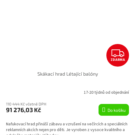
Z
ZDARMA
D
Skákací hrad Létající balóny
A
R
17-20 týdnů od objednání
M
110 444 Kč včetně DPH
91 276,03 Kč
Do košíku
A
Nafukovací hrad přináší zábavu a vzrušení na večírcích a speciálních
reklamních akcích nejen pro děti. Je vyroben z vysoce kvalitního a