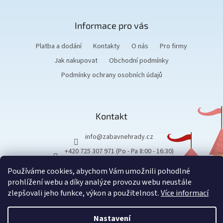
a
t
Informace pro vás
í
Platba a dodání
Kontakty
O nás
Pro firmy
Jak nakupovat
Obchodní podmínky
Podmínky ochrany osobních údajů
Kontakt
info
@
zabavnehrady.cz
+420 725 307 971 (Po - Pa 8:00 - 16:30)
Používáme cookies, abychom Vám umožnili pohodlné
prohlížení webu a díky analýze provozu webu neustále
zlepšovali jeho funkce, výkon a použitelnost.
Více informací
Vytvořil Shoptet
Nastavení