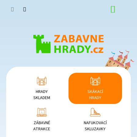
Přejít
NÁKUP
na
obsah
KOŠÍK
HRADY
SKÁKACÍ
SKLADEM
HRADY
ZÁBAVNÉ
NAFUKOVACÍ
ATRAKCE
SKLUZAVKY