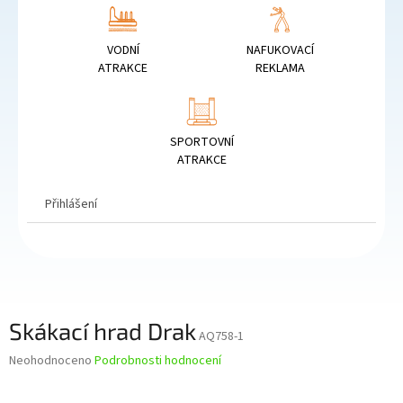
VODNÍ
NAFUKOVACÍ
ATRAKCE
REKLAMA
SPORTOVNÍ
ATRAKCE
Přihlášení
Skákací hrad Drak
AQ758-1
Průměrné
Neohodnoceno
Podrobnosti hodnocení
hodnocení
produktu