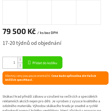
R
M
A
79 500 Kč
/ ks bez DPH
Měrná
17-20 týdnů od objednání
cena:
Přidat do košíku
Všechny ceny jsou pouze orientační.
Cena bude upřesněna dle Vašich
bližších specifikací.
Skákací hrad přináší zábavu a vzrušení na večírcích a speciálních
reklamních akcích nejen pro děti. Je vyroben z vysoce kvalitního a
odolného materiálu. Výhodou skákacího hradu je snadné a rychlé
nafouknutí pomocí tichého ventilátoru, který zůstává v provozu po