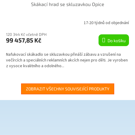
Skákací hrad se skluzavkou Opice
A
R
17-20 týdnů od objednání
M
120 344 Kč včetně DPH
99 457,85 Kč
Do košíku
A
Nafukovací skákadlo se skluzavkou přináší zábavu a vzrušení na
večírcích a speciálních reklamních akcích nejen pro děti. Je vyroben
z vysoce kvalitního a odolného...
ZOBRAZIT VŠECHNY SOUVISEJÍCÍ PRODUKTY
Z
á
p