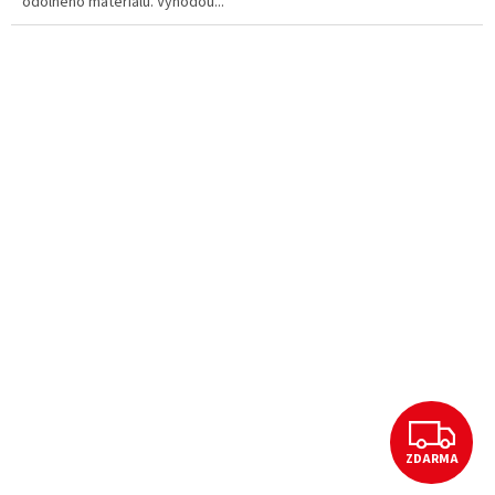
odolného materiálu. Výhodou...
Z
ZDARMA
D