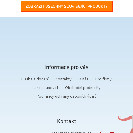
ZOBRAZIT VŠECHNY SOUVISEJÍCÍ PRODUKTY
Z
á
p
a
t
Informace pro vás
í
Platba a dodání
Kontakty
O nás
Pro firmy
Jak nakupovat
Obchodní podmínky
Podmínky ochrany osobních údajů
Kontakt