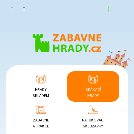
Přejít
NÁKUP
na
obsah
KOŠÍK
HRADY
SKÁKACÍ
SKLADEM
HRADY
ZÁBAVNÉ
NAFUKOVACÍ
ATRAKCE
SKLUZAVKY