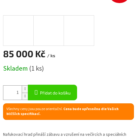
D
A
R
M
A
85 000 Kč
/ ks
Měrná
Skladem
(1 ks)
cena:
Přidat do košíku
Všechny ceny jsou pouze orientační.
Cena bude upřesněna dle Vašich
bližších specifikací.
Nafukovací hrad přináší zábavu a vzrušení na večírcích a speciálních