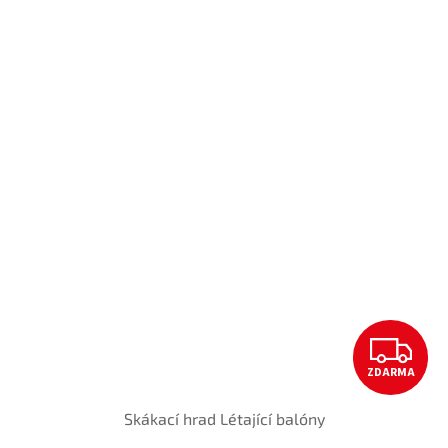
Z
ZDARMA
D
Skákací hrad Létající balóny
A