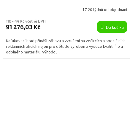
R
17-20 týdnů od objednání
M
110 444 Kč včetně DPH
91 276,03 Kč
Do košíku
A
Nafukovací hrad přináší zábavu a vzrušení na večírcích a speciálních
reklamních akcích nejen pro děti. Je vyroben z vysoce kvalitního a
odolného materiálu. Výhodou...