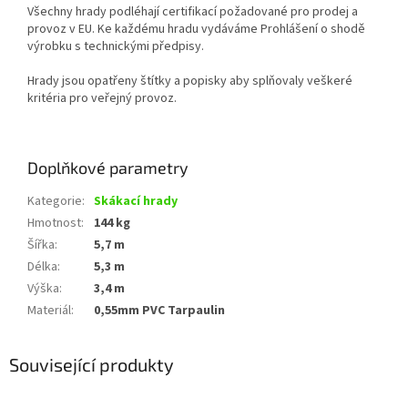
Všechny hrady podléhají certifikací požadované pro prodej a
provoz v EU. Ke každému hradu vydáváme Prohlášení o shodě
výrobku s technickými předpisy.
Hrady jsou opatřeny štítky a popisky aby splňovaly veškeré
kritéria pro veřejný provoz.
Doplňkové parametry
Kategorie
:
Skákací hrady
Hmotnost
:
144 kg
Šířka
:
5,7 m
Délka
:
5,3 m
Výška
:
3,4 m
Materiál
:
0,55mm PVC Tarpaulin
Související produkty