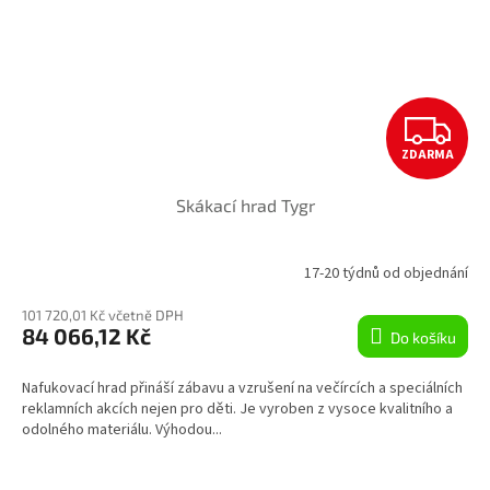
Z
ZDARMA
D
Skákací hrad Tygr
A
R
17-20 týdnů od objednání
M
101 720,01 Kč včetně DPH
84 066,12 Kč
Do košíku
A
Nafukovací hrad přináší zábavu a vzrušení na večírcích a speciálních
reklamních akcích nejen pro děti. Je vyroben z vysoce kvalitního a
odolného materiálu. Výhodou...