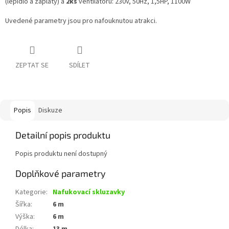
(lepidlo a záplaty) a
2ks
ventilátoru: 230V, 50Hz, 1,5HP, 1100W
Uvedené parametry jsou pro nafouknutou atrakci.
ZEPTAT SE
SDÍLET
Popis
Diskuze
Detailní popis produktu
Popis produktu není dostupný
Doplňkové parametry
Kategorie
:
Nafukovací skluzavky
Šířka
:
6 m
Výška
:
6 m