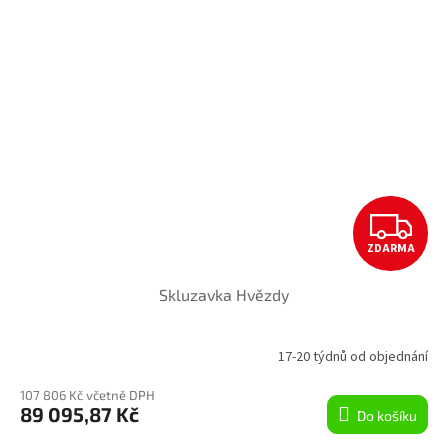
Z
ZDARMA
D
Skluzavka Hvězdy
A
R
17-20 týdnů od objednání
M
107 806 Kč včetně DPH
89 095,87 Kč
Do košíku
A