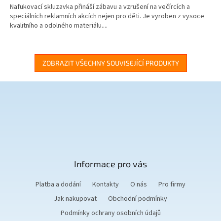
Nafukovací skluzavka přináší zábavu a vzrušení na večírcích a
speciálních reklamních akcích nejen pro děti. Je vyroben z vysoce
kvalitního a odolného materiálu....
ZOBRAZIT VŠECHNY SOUVISEJÍCÍ PRODUKTY
Z
á
p
a
t
Informace pro vás
í
Platba a dodání
Kontakty
O nás
Pro firmy
Jak nakupovat
Obchodní podmínky
Podmínky ochrany osobních údajů