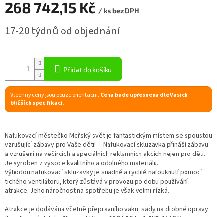
268 742,15 Kč
/ ks bez DPH
R
Měrná
17-20 týdnů od objednání
cena:
M
A
Přidat do košíku
Všechny ceny jsou pouze orientační.
Cena bude upřesněna dle Vašich
bližších specifikací.
Nafukovací městečko Mořský svět je fantastickým místem se spoustou
vzrušující zábavy pro Vaše děti! Nafukovací skluzavka přináší zábavu
a vzrušení na večírcích a speciálních reklamních akcích nejen pro děti.
Je vyroben z vysoce kvalitního a odolného materiálu.
Výhodou nafukovací skluzavky je snadné a rychlé nafouknutí pomocí
tichého ventilátoru, který zůstává v provozu po dobu používání
atrakce. Jeho náročnost na spotřebu je však velmi nízká.
Atrakce je dodávána včetně přepravního vaku, sady na drobné opravy