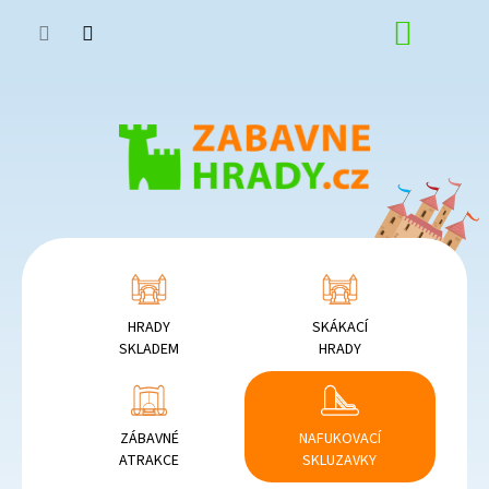
Přejít
NÁKUP
na
obsah
KOŠÍK
HRADY
SKÁKACÍ
SKLADEM
HRADY
ZÁBAVNÉ
NAFUKOVACÍ
ATRAKCE
SKLUZAVKY