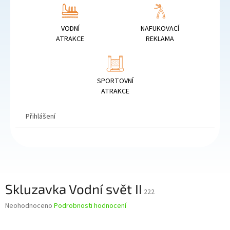
VODNÍ
NAFUKOVACÍ
ATRAKCE
REKLAMA
SPORTOVNÍ
ATRAKCE
Přihlášení
Skluzavka Vodní svět II
222
Průměrné
Neohodnoceno
Podrobnosti hodnocení
hodnocení
produktu