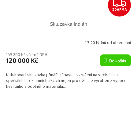
Z
ZDARMA
D
Skluzavka Indián
A
R
17-20 týdnů od objednání
M
145 200 Kč včetně DPH
120 000 Kč
Do košíku
A
Nafukovací skluzavka přináší zábavu a vzrušení na večírcích a
speciálních reklamních akcích nejen pro děti. Je vyroben z vysoce
kvalitního a odolného materiálu....