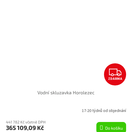
Z
ZDARMA
D
Vodní skluzavka Horolezec
A
R
17-20 týdnů od objednání
M
441 782 Kč včetně DPH
365 109,09 Kč
Do košíku