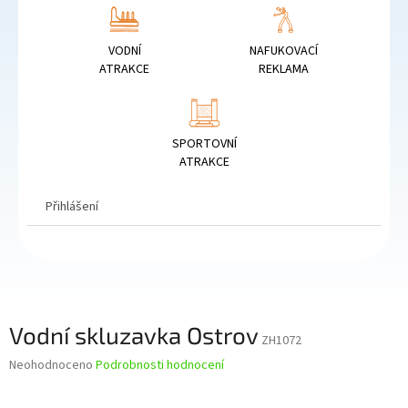
VODNÍ
NAFUKOVACÍ
ATRAKCE
REKLAMA
SPORTOVNÍ
ATRAKCE
Přihlášení
Vodní skluzavka Ostrov
ZH1072
Průměrné
Neohodnoceno
Podrobnosti hodnocení
hodnocení
produktu