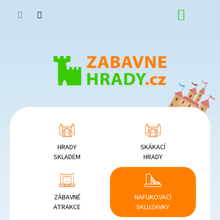
Přejít
NÁKUP
na
obsah
KOŠÍK
HRADY
SKÁKACÍ
SKLADEM
HRADY
ZÁBAVNÉ
NAFUKOVACÍ
ATRAKCE
SKLUZAVKY