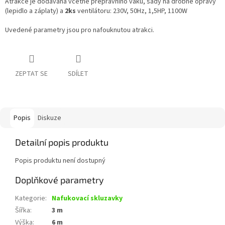
Atrakce je dodávána včetně přepravního vaku, sady na drobné opravy
(lepidlo a záplaty) a
2ks
ventilátoru: 230V, 50Hz, 1,5HP, 1100W
Uvedené parametry jsou pro nafouknutou atrakci.
ZEPTAT SE
SDÍLET
Popis
Diskuze
Detailní popis produktu
Popis produktu není dostupný
Doplňkové parametry
Kategorie
:
Nafukovací skluzavky
Šířka
:
3 m
Výška
:
6 m