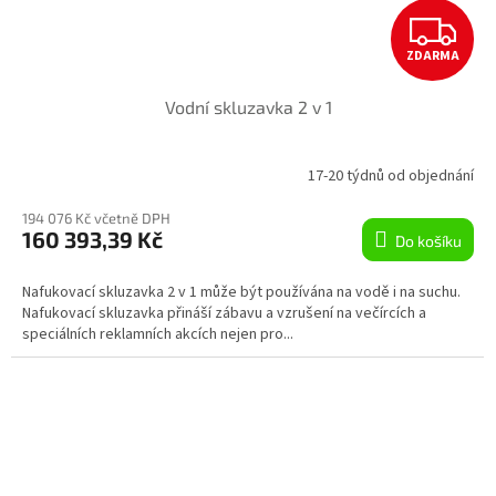
Z
ZDARMA
D
Vodní skluzavka 2 v 1
A
R
17-20 týdnů od objednání
M
194 076 Kč včetně DPH
160 393,39 Kč
Do košíku
A
Nafukovací skluzavka 2 v 1 může být používána na vodě i na suchu.
Nafukovací skluzavka přináší zábavu a vzrušení na večírcích a
speciálních reklamních akcích nejen pro...