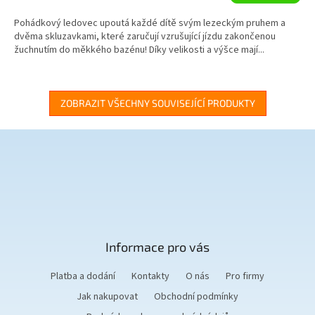
A
Pohádkový ledovec upoutá každé dítě svým lezeckým pruhem a
dvěma skluzavkami, které zaručují vzrušující jízdu zakončenou
žuchnutím do měkkého bazénu! Díky velikosti a výšce mají...
ZOBRAZIT VŠECHNY SOUVISEJÍCÍ PRODUKTY
Z
á
p
a
t
Informace pro vás
í
Platba a dodání
Kontakty
O nás
Pro firmy
Jak nakupovat
Obchodní podmínky