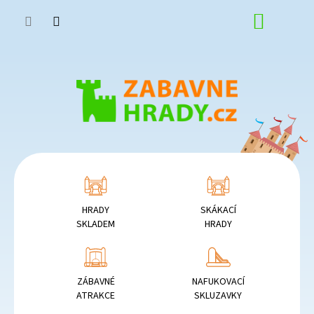
Přejít
NÁKUP
na
obsah
KOŠÍK
HRADY
SKÁKACÍ
SKLADEM
HRADY
ZÁBAVNÉ
NAFUKOVACÍ
ATRAKCE
SKLUZAVKY