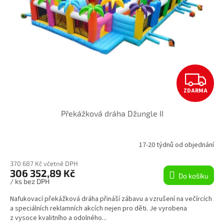
Z
ZDARMA
D
Překážková dráha Džungle II
A
R
17-20 týdnů od objednání
M
370 687 Kč včetně DPH
306 352,89 Kč
Do košíku
A
/ ks bez DPH
Nafukovací překážková dráha přináší zábavu a vzrušení na večírcích
a speciálních reklamních akcích nejen pro děti. Je vyrobena
z vysoce kvalitního a odolného...