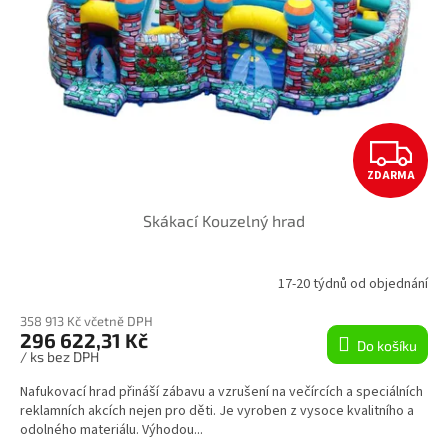
Z
ZDARMA
D
Skákací Kouzelný hrad
A
R
17-20 týdnů od objednání
M
358 913 Kč včetně DPH
296 622,31 Kč
Do košíku
A
/ ks bez DPH
Nafukovací hrad přináší zábavu a vzrušení na večírcích a speciálních
reklamních akcích nejen pro děti. Je vyroben z vysoce kvalitního a
odolného materiálu. Výhodou...