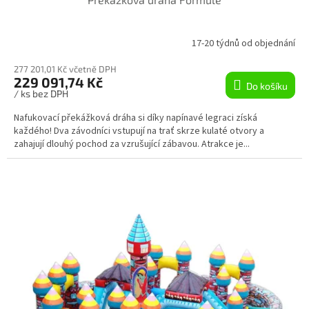
A
R
17-20 týdnů od objednání
M
277 201,01 Kč včetně DPH
229 091,74 Kč
Do košíku
A
/ ks bez DPH
Nafukovací překážková dráha si díky napínavé legraci získá
každého! Dva závodníci vstupují na trať skrze kulaté otvory a
zahajují dlouhý pochod za vzrušující zábavou. Atrakce je...