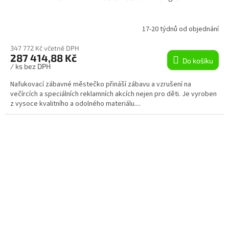
A
R
17-20 týdnů od objednání
M
347 772 Kč včetně DPH
287 414,88 Kč
Do košíku
A
/ ks bez DPH
Nafukovací zábavné městečko přináší zábavu a vzrušení na
večírcích a speciálních reklamních akcích nejen pro děti. Je vyroben
z vysoce kvalitního a odolného materiálu....