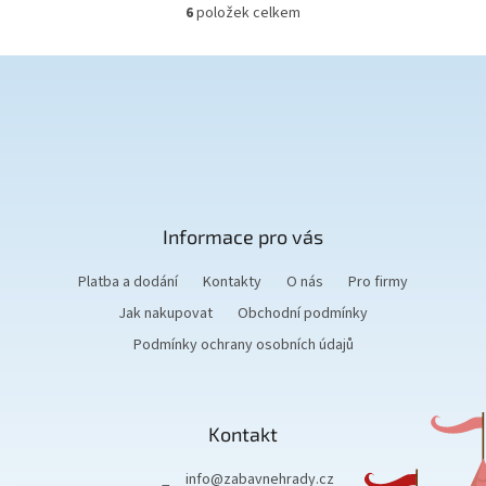
6
položek celkem
O
v
l
á
d
Z
a
á
c
í
p
p
a
r
t
v
Informace pro vás
í
k
y
Platba a dodání
Kontakty
O nás
Pro firmy
v
ý
Jak nakupovat
Obchodní podmínky
p
Podmínky ochrany osobních údajů
i
s
u
Kontakt
info
@
zabavnehrady.cz