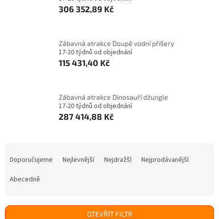
306 352,89 Kč
Zábavná atrakce Doupě vodní příšery
17-20 týdnů od objednání
115 431,40 Kč
Zábavná atrakce Dinosauří džungle
17-20 týdnů od objednání
287 414,88 Kč
Ř
a
Doporučujeme
Nejlevnější
Nejdražší
Nejprodávanější
z
e
Abecedně
n
í
p
OTEVŘÍT FILTR