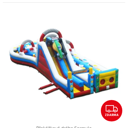
Z
ZDARMA
D
Překážková dráha Formule