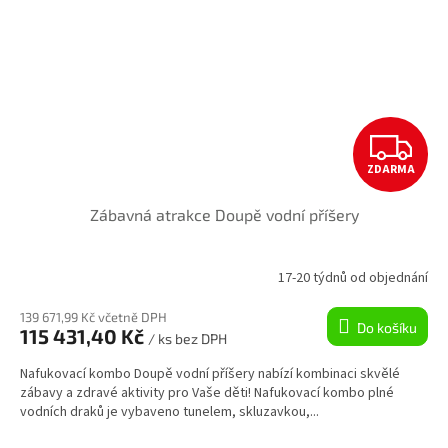
Z
ZDARMA
D
Zábavná atrakce Doupě vodní příšery
A
R
17-20 týdnů od objednání
M
139 671,99 Kč včetně DPH
Do košíku
115 431,40 Kč
/ ks bez DPH
A
Nafukovací kombo Doupě vodní příšery nabízí kombinaci skvělé
zábavy a zdravé aktivity pro Vaše děti! Nafukovací kombo plné
vodních draků je vybaveno tunelem, skluzavkou,...