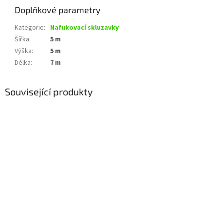
Doplňkové parametry
Kategorie
:
Nafukovací skluzavky
Šířka
:
5 m
Výška
:
5 m
Délka
:
7 m
Související produkty