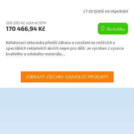
R
17-20 týdnů od objednání
M
206 265 Kč včetně DPH
170 466,94 Kč
Do košíku
A
Nafukovací skluzavka přináší zábavu a vzrušení na večírcích a
speciálních reklamních akcích nejen pro děti. Je vyroben z vysoce
kvalitního a odolného materiálu....
ZOBRAZIT VŠECHNY SOUVISEJÍCÍ PRODUKTY
Z
á
p
a
t