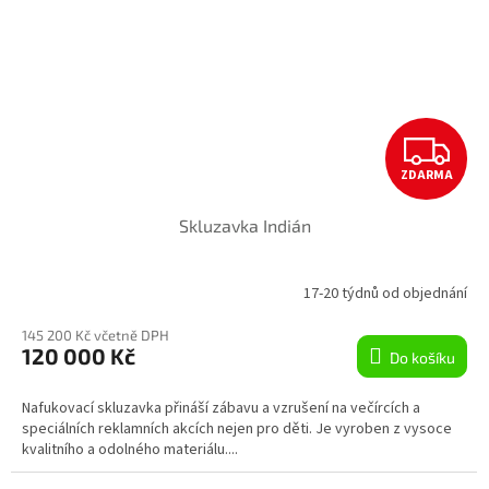
Z
ZDARMA
D
Skluzavka Indián
A
R
17-20 týdnů od objednání
M
145 200 Kč včetně DPH
120 000 Kč
Do košíku
A
Nafukovací skluzavka přináší zábavu a vzrušení na večírcích a
speciálních reklamních akcích nejen pro děti. Je vyroben z vysoce
kvalitního a odolného materiálu....