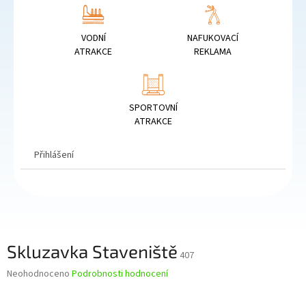
VODNÍ
NAFUKOVACÍ
ATRAKCE
REKLAMA
SPORTOVNÍ
ATRAKCE
Přihlášení
Skluzavka Staveniště
407
Průměrné
Neohodnoceno
Podrobnosti hodnocení
hodnocení
produktu