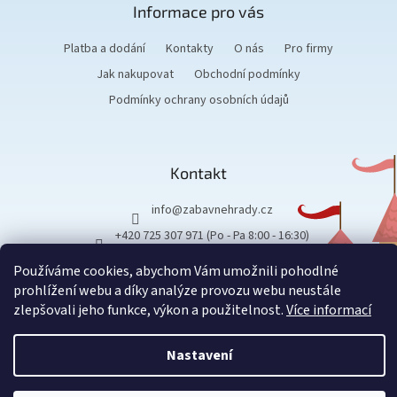
Informace pro vás
í
Platba a dodání
Kontakty
O nás
Pro firmy
Jak nakupovat
Obchodní podmínky
Podmínky ochrany osobních údajů
Kontakt
info
@
zabavnehrady.cz
+420 725 307 971 (Po - Pa 8:00 - 16:30)
Používáme cookies, abychom Vám umožnili pohodlné
prohlížení webu a díky analýze provozu webu neustále
zlepšovali jeho funkce, výkon a použitelnost.
Více informací
Vytvořil Shoptet
Nastavení
Copyright 2026
Zábavné hrady
.
Všechna práva vyhrazena.