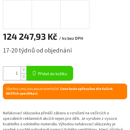
R
M
A
124 247,93 Kč
/ ks bez DPH
Měrná
17-20 týdnů od objednání
cena:
Přidat do košíku
Všechny ceny jsou pouze orientační.
Cena bude upřesněna dle Vašich
bližších specifikací.
Nafukovací skluzavka přináší zábavu a vzrušení na večírcích a
speciálních reklamních akcích nejen pro děti. Je vyroben z vysoce
kvalitního a odolného materiálu. Výhodou nafukovací skluzavky je
snadné a rychlé nafouknutí pomocí tichého ventilátoru, který zůstává