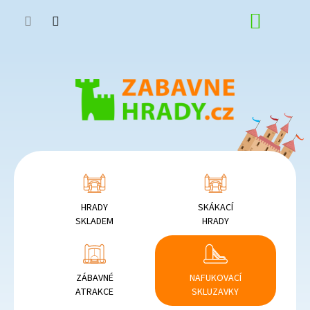
Přejít
NÁKUP
na
obsah
KOŠÍK
HRADY
SKÁKACÍ
SKLADEM
HRADY
ZÁBAVNÉ
NAFUKOVACÍ
ATRAKCE
SKLUZAVKY