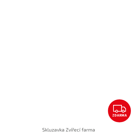
Z
ZDARMA
D
Skluzavka Zvířecí farma
A