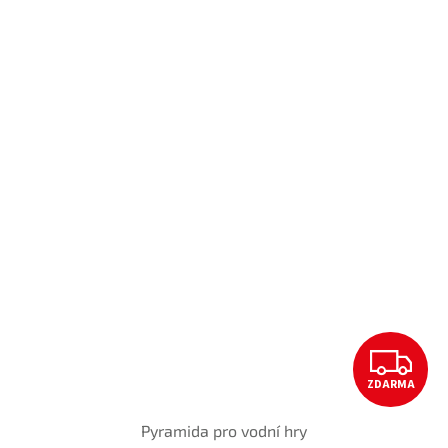
Z
ZDARMA
D
Pyramida pro vodní hry
A