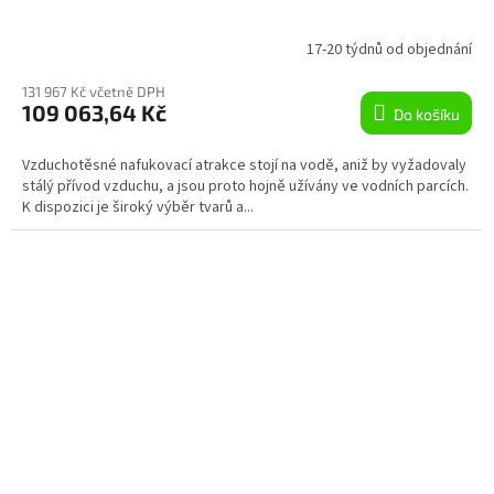
R
17-20 týdnů od objednání
M
131 967 Kč včetně DPH
109 063,64 Kč
Do košíku
A
Vzduchotěsné nafukovací atrakce stojí na vodě, aniž by vyžadovaly
stálý přívod vzduchu, a jsou proto hojně užívány ve vodních parcích.
K dispozici je široký výběr tvarů a...