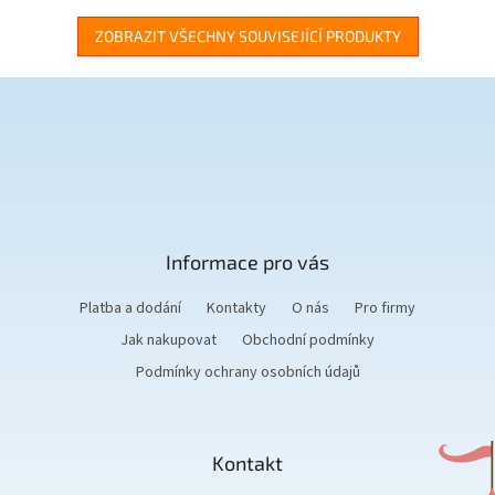
ZOBRAZIT VŠECHNY SOUVISEJÍCÍ PRODUKTY
Z
á
p
a
t
Informace pro vás
í
Platba a dodání
Kontakty
O nás
Pro firmy
Jak nakupovat
Obchodní podmínky
Podmínky ochrany osobních údajů
Kontakt