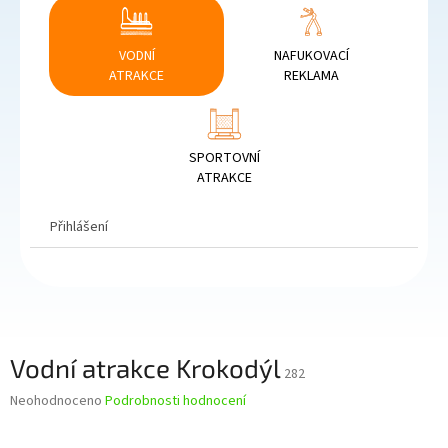
VODNÍ
NAFUKOVACÍ
ATRAKCE
REKLAMA
SPORTOVNÍ
ATRAKCE
Přihlášení
Vodní atrakce Krokodýl
282
Průměrné
Neohodnoceno
Podrobnosti hodnocení
hodnocení
produktu