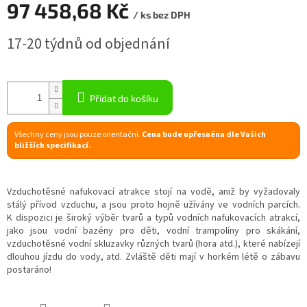
97 458,68 Kč
/ ks bez DPH
R
Měrná
17-20 týdnů od objednání
cena:
M
A
Přidat do košíku
Všechny ceny jsou pouze orientační.
Cena bude upřesněna dle Vašich
bližších specifikací.
Vzduchotěsné nafukovací atrakce stojí na vodě, aniž by vyžadovaly
stálý přívod vzduchu, a jsou proto hojně užívány ve vodních parcích.
K dispozici je široký výběr tvarů a typů vodních nafukovacích atrakcí,
jako jsou vodní bazény pro děti, vodní trampolíny pro skákání,
vzduchotěsné vodní skluzavky různých tvarů (hora atd.), které nabízejí
dlouhou jízdu do vody, atd. Zvláště děti mají v horkém létě o zábavu
postaráno!