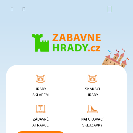
Přejít
NÁKUP
na
obsah
KOŠÍK
HRADY
SKÁKACÍ
SKLADEM
HRADY
ZÁBAVNÉ
NAFUKOVACÍ
ATRAKCE
SKLUZAVKY