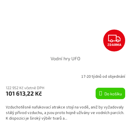
Z
ZDARMA
D
Vodní hry UFO
A
R
17-20 týdnů od objednání
M
122 952 Kč včetně DPH
101 613,22 Kč
Do košíku
A
Vzduchotěsné nafukovací atrakce stojí na vodě, aniž by vyžadovaly
stálý přívod vzduchu, a jsou proto hojně užívány ve vodních parcích.
K dispozici je široký výběr tvarů a...