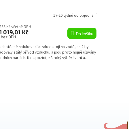
A
R
17-20 týdnů od objednání
M
 233 Kč včetně DPH
1 019,01 Kč
Do košíku
A
s bez DPH
uchotěsné nafukovací atrakce stojí na vodě, aniž by
dovaly stálý přívod vzduchu, a jsou proto hojně užívány
odních parcích. K dispozici je široký výběr tvarů a...