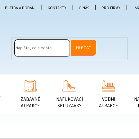
PLATBA A DODÁNÍ
KONTAKTY
O NÁS
PRO FIRMY
JA
HLEDAT
Í
ZÁBAVNÉ
NAFUKOVACÍ
VODNÍ
N
ATRAKCE
SKLUZAVKY
ATRAKCE