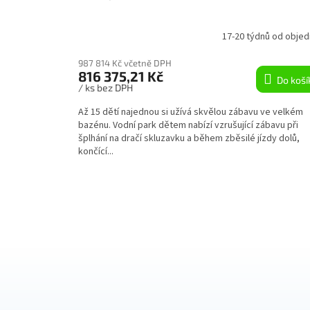
17-20 týdnů od objed
987 814 Kč včetně DPH
816 375,21 Kč
Do koší
/ ks bez DPH
Až 15 dětí najednou si užívá skvělou zábavu ve velkém
bazénu. Vodní park dětem nabízí vzrušující zábavu při
šplhání na dračí skluzavku a během zběsilé jízdy dolů,
končící...
Z
á
p
a