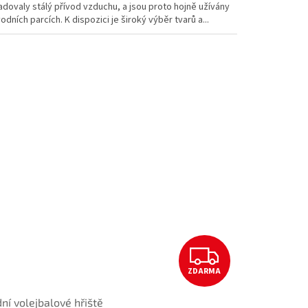
dovaly stálý přívod vzduchu, a jsou proto hojně užívány
odních parcích. K dispozici je široký výběr tvarů a...
Z
ZDARMA
D
ní volejbalové hřiště