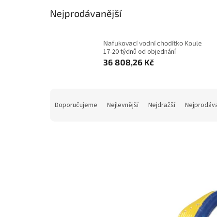
Nejprodávanější
Nafukovací vodní chodítko Koule
17-20 týdnů od objednání
36 808,26 Kč
Ř
a
Doporučujeme
Nejlevnější
Nejdražší
Nejprodáva
z
e
n
í
p
V
r
ý
o
p
d
i
u
s
k
p