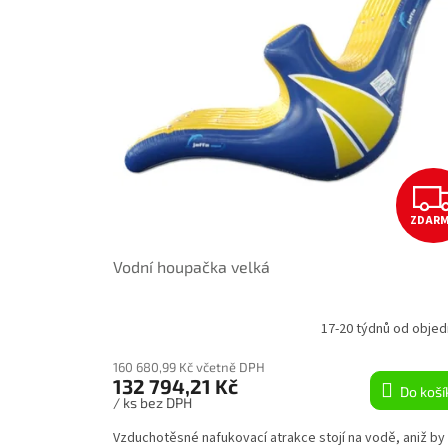
t
r
ů
o
d
u
k
t
ů
ZDAR
Vodní houpačka velká
17-20 týdnů od objed
160 680,99 Kč včetně DPH
132 794,21 Kč
Do koší
/ ks bez DPH
Vzduchotěsné nafukovací atrakce stojí na vodě, aniž by