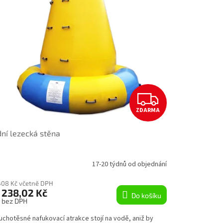
Z
ZDARMA
D
ní lezecká stěna
A
R
17-20 týdnů od objednání
M
408 Kč včetně DPH
 238,02 Kč
Do košíku
A
s bez DPH
uchotěsné nafukovací atrakce stojí na vodě, aniž by