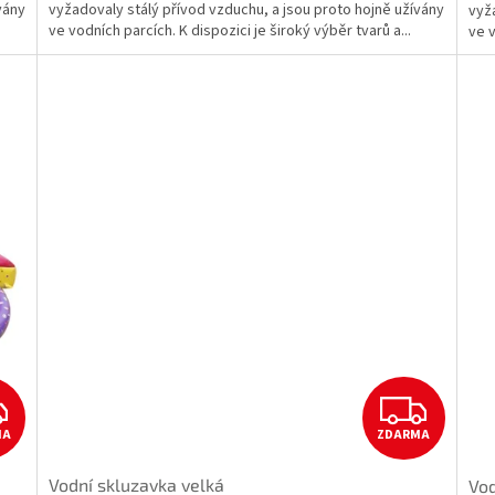
vány
vyžadovaly stálý přívod vzduchu, a jsou proto hojně užívány
vyža
ve vodních parcích. K dispozici je široký výběr tvarů a...
ve v
Z
Z
MA
ZDARMA
D
D
Vodní skluzavka velká
Vod