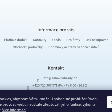
p
r
v
k
y
v
Informace pro vás
ý
p
i
Platba a dodání
Kontakty
O nás
Pro firmy
Jak nakupovat
s
Obchodní podmínky
Podmínky ochrany osobních údajů
u
Kontakt
info
@
zabavnehrady.cz
+420 725 307 971 (Po - Pa 8:00 - 16:30)
ookies, abychom Vám umožnili pohodlné prohlížení webu
ze provozu webu neustále zlepšovali jeho funkce, výkon a
t.
Více informací
Vytvořil Shoptet