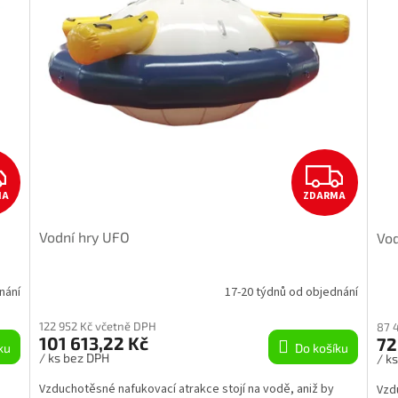
Z
Z
MA
ZDARMA
D
D
Vodní hry UFO
Vod
A
A
R
R
nání
17-20 týdnů od objednání
M
M
122 952 Kč včetně DPH
87 
101 613,22 Kč
72
ku
Do košíku
A
A
/ ks bez DPH
/ k
Vzduchotěsné nafukovací atrakce stojí na vodě, aniž by
Vzd