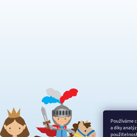
t
í
Používáme c
a díky analý
použitelnos