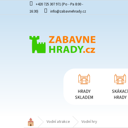
Přejít
+420 725 307 971 (Po - Pa 8:00 -
na
16:30)
info@zabavnehrady.cz
obsah
HRADY
SKÁKAC
SKLADEM
HRADY
Domů
Vodní atrakce
Vodní hry