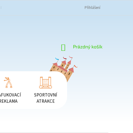
K NAKUPOVAT
OBCHODNÍ PODMÍNKY
PODMÍNKY OCHRANY OSOBNÍC
Přihlášení
NÁKUPNÍ
Prázdný košík
KOŠÍK
AFUKOVACÍ
SPORTOVNÍ
REKLAMA
ATRAKCE