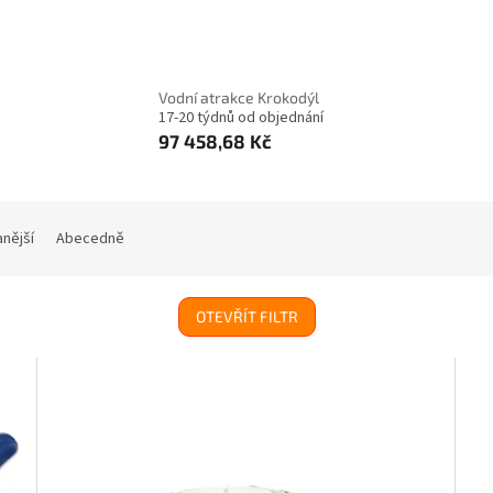
Vodní atrakce Krokodýl
17-20 týdnů od objednání
97 458,68 Kč
nější
Abecedně
OTEVŘÍT FILTR