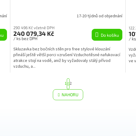
A
A
R
R
nání
17-20 týdnů od objednání
M
M
290 496 Kč včetně DPH
122
240 079,34 Kč
10
ku
Do košíku
A
A
/ ks bez DPH
/ k
Skluzavka bez bočních stěn pro free stylové klouzání
Vzd
přináší ještě větší porci vzrušení Vzduchotěsné nafukovací
vyža
atrakce stojí na vodě, aniž by vyžadovaly stálý přívod
ve v
vzduchu, a...
S
1
2
t
r
O
NAHORU
á
v
n
l
k
á
o
d
v
a
á
c
n
í
í